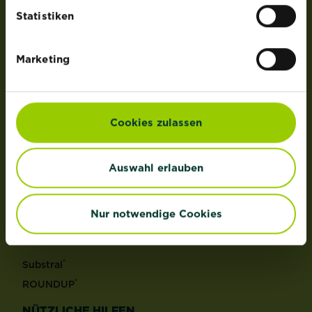
der Lizenz von OMS Investments, Inc.
Statistiken
PRODUKTE
Marketing
Rasen
Dünger
Erden
Cookies zulassen
Pflanzenschutz
Grundstoffe
Auswahl erlauben
Unkraut
Schädlinge
Reinigungsmittel
Nur notwendige Cookies
MARKEN
®
Substral
®
ROUNDUP
NÜTZLICHE HILFEN