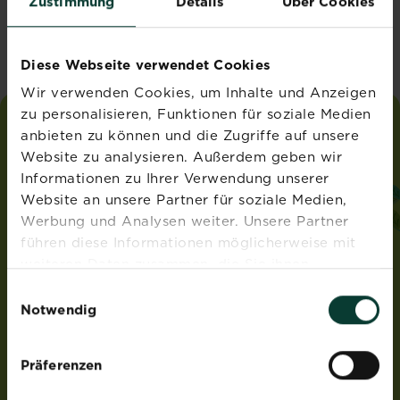
Zustimmung
Details
Über Cookies
Vereinigtes Königreich
Diese Webseite verwendet Cookies
Wir verwenden Cookies, um Inhalte und Anzeigen
zu personalisieren, Funktionen für soziale Medien
anbieten zu können und die Zugriffe auf unsere
liebe
deinen
garten
Website zu analysieren. Außerdem geben wir
®
von Substral
Informationen zu Ihrer Verwendung unserer
ADRESSE
Website an unsere Partner für soziale Medien,
Werbung und Analysen weiter. Unsere Partner
Evergreen Garden Care Österreich GmbH
führen diese Informationen möglicherweise mit
Franz-Brötzner-Straße 11-13
5071 Wals-Siezenheim
weiteren Daten zusammen, die Sie ihnen
Österreich
bereitgestellt haben oder die sie im Rahmen Ihrer
Einwilligungsauswahl
Nutzung der Dienste gesammelt haben.
Notwendig
ROUNDUP® und Osmocote® sind eingetragene Marken
und werden unter Lizenz verwendet.
Weedex®, Tomcat®, Magisches Rasen-Pflaster®,
Präferenzen
EasyGreen®, EvenGreen® und HandyGreen® sind Marken
von OMS Investments, Inc und werden benutzt unter