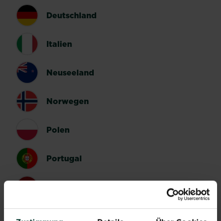
Deutschland
Italien
Neuseeland
Norwegen
Polen
Portugal
Spanien
Schweden