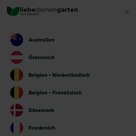
Skip
liebe
deinen
garten
to
®
von Substral
main
content
LÄNDERUMSCHALTER
Australien
Österreich
Belgien – Niederländisch
Belgien – Französisch
Dänemark
Frankreich