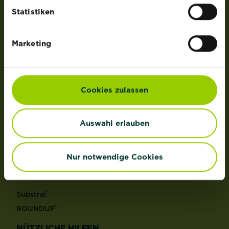
der Lizenz von OMS Investments, Inc.
Statistiken
PRODUKTE
Marketing
Rasen
Dünger
Erden
Cookies zulassen
Pflanzenschutz
Grundstoffe
Auswahl erlauben
Unkraut
Schädlinge
Reinigungsmittel
Nur notwendige Cookies
MARKEN
®
Substral
®
ROUNDUP
NÜTZLICHE HILFEN