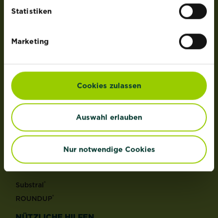
der Lizenz von OMS Investments, Inc.
Statistiken
PRODUKTE
Marketing
Rasen
Dünger
Erden
Cookies zulassen
Pflanzenschutz
Grundstoffe
Auswahl erlauben
Unkraut
Schädlinge
Reinigungsmittel
Nur notwendige Cookies
MARKEN
®
Substral
®
ROUNDUP
NÜTZLICHE HILFEN