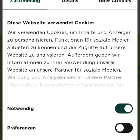
Zustimmung
Details
Über Cookies
Vereinigtes Königreich
Diese Webseite verwendet Cookies
Wir verwenden Cookies, um Inhalte und Anzeigen
zu personalisieren, Funktionen für soziale Medien
anbieten zu können und die Zugriffe auf unsere
liebe
deinen
garten
Website zu analysieren. Außerdem geben wir
®
von Substral
Informationen zu Ihrer Verwendung unserer
ADRESSE
Website an unsere Partner für soziale Medien,
Werbung und Analysen weiter. Unsere Partner
Evergreen Garden Care Österreich GmbH
führen diese Informationen möglicherweise mit
Franz-Brötzner-Straße 11-13
5071 Wals-Siezenheim
weiteren Daten zusammen, die Sie ihnen
Österreich
bereitgestellt haben oder die sie im Rahmen Ihrer
Einwilligungsauswahl
Nutzung der Dienste gesammelt haben.
Notwendig
ROUNDUP® und Osmocote® sind eingetragene Marken
und werden unter Lizenz verwendet.
Weedex®, Tomcat®, Magisches Rasen-Pflaster®,
Präferenzen
EasyGreen®, EvenGreen® und HandyGreen® sind Marken
von OMS Investments, Inc und werden benutzt unter