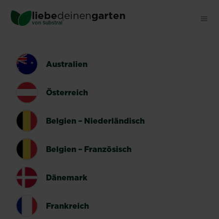
Skip
liebe
deinen
garten
to
®
von Substral
main
content
LÄNDERUMSCHALTER
Australien
Österreich
Belgien – Niederländisch
Belgien – Französisch
Dänemark
Frankreich