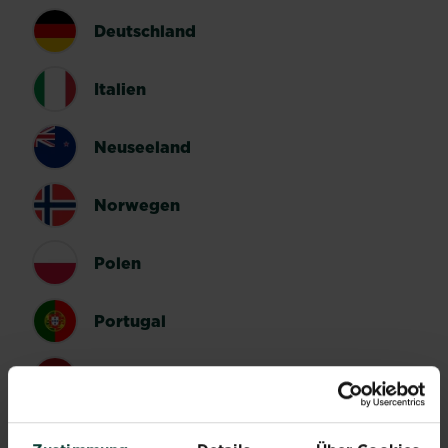
Deutschland
Italien
Neuseeland
Norwegen
Polen
Portugal
Spanien
Schweden