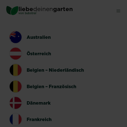
Skip
liebe
deinen
garten
to
®
von Substral
main
content
LÄNDERUMSCHALTER
Australien
Österreich
Belgien – Niederländisch
Belgien – Französisch
Dänemark
Frankreich