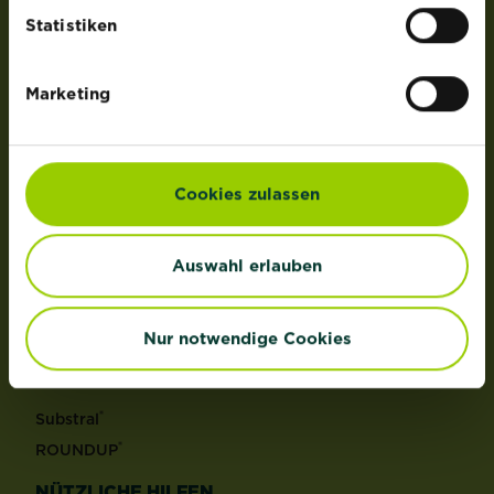
der Lizenz von OMS Investments, Inc.
Statistiken
PRODUKTE
Marketing
Rasen
Dünger
Erden
Cookies zulassen
Pflanzenschutz
Grundstoffe
Auswahl erlauben
Unkraut
Schädlinge
Reinigungsmittel
Nur notwendige Cookies
MARKEN
®
Substral
®
ROUNDUP
NÜTZLICHE HILFEN