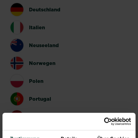
Deutschland
Italien
Neuseeland
Norwegen
Polen
Portugal
Spanien
Schweden