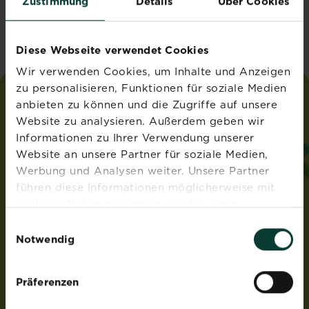
Zustimmung
Details
Über Cookies
Vereinigtes Königreich
Diese Webseite verwendet Cookies
Wir verwenden Cookies, um Inhalte und Anzeigen
zu personalisieren, Funktionen für soziale Medien
anbieten zu können und die Zugriffe auf unsere
liebe
deinen
garten
Website zu analysieren. Außerdem geben wir
®
von Substral
Informationen zu Ihrer Verwendung unserer
ADRESSE
Website an unsere Partner für soziale Medien,
Werbung und Analysen weiter. Unsere Partner
Evergreen Garden Care Österreich GmbH
führen diese Informationen möglicherweise mit
Franz-Brötzner-Straße 11-13
5071 Wals-Siezenheim
weiteren Daten zusammen, die Sie ihnen
Österreich
bereitgestellt haben oder die sie im Rahmen Ihrer
Einwilligungsauswahl
Nutzung der Dienste gesammelt haben.
Notwendig
ROUNDUP® und Osmocote® sind eingetragene Marken
und werden unter Lizenz verwendet.
Weedex®, Tomcat®, Magisches Rasen-Pflaster®,
Präferenzen
EasyGreen®, EvenGreen® und HandyGreen® sind Marken
von OMS Investments, Inc und werden benutzt unter