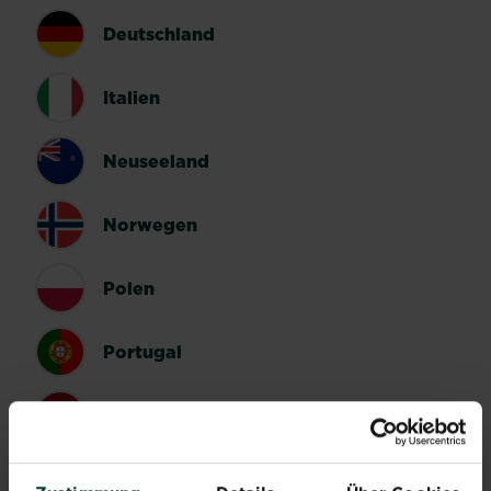
Deutschland
Italien
Neuseeland
Norwegen
Polen
Portugal
Spanien
Schweden