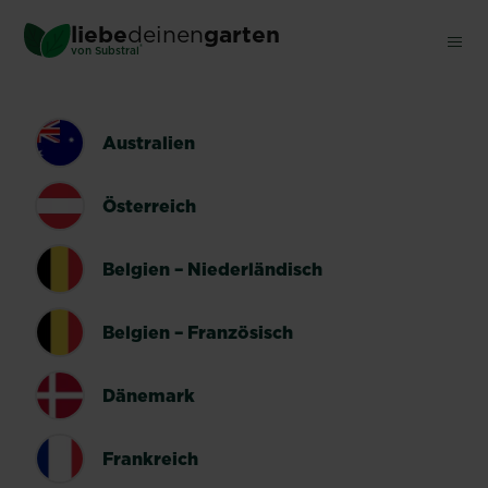
Skip
liebe
deinen
garten
to
®
von Substral
main
content
LÄNDERUMSCHALTER
Australien
Österreich
Belgien – Niederländisch
Belgien – Französisch
Dänemark
Frankreich