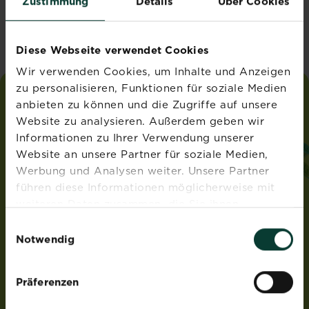
Zustimmung
Details
Über Cookies
Vereinigtes Königreich
Diese Webseite verwendet Cookies
Wir verwenden Cookies, um Inhalte und Anzeigen
zu personalisieren, Funktionen für soziale Medien
anbieten zu können und die Zugriffe auf unsere
liebe
deinen
garten
Website zu analysieren. Außerdem geben wir
®
von Substral
Informationen zu Ihrer Verwendung unserer
ADRESSE
Website an unsere Partner für soziale Medien,
Werbung und Analysen weiter. Unsere Partner
Evergreen Garden Care Österreich GmbH
führen diese Informationen möglicherweise mit
Franz-Brötzner-Straße 11-13
5071 Wals-Siezenheim
weiteren Daten zusammen, die Sie ihnen
Österreich
bereitgestellt haben oder die sie im Rahmen Ihrer
Einwilligungsauswahl
Nutzung der Dienste gesammelt haben.
Notwendig
ROUNDUP® und Osmocote® sind eingetragene Marken
und werden unter Lizenz verwendet.
Weedex®, Tomcat®, Magisches Rasen-Pflaster®,
Präferenzen
EasyGreen®, EvenGreen® und HandyGreen® sind Marken
von OMS Investments, Inc und werden benutzt unter