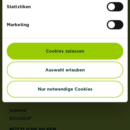
der Lizenz von OMS Investments, Inc.
Statistiken
PRODUKTE
Marketing
Rasen
Dünger
Erden
Cookies zulassen
Pflanzenschutz
Grundstoffe
Auswahl erlauben
Unkraut
Schädlinge
Reinigungsmittel
Nur notwendige Cookies
MARKEN
®
Substral
®
ROUNDUP
NÜTZLICHE HILFEN