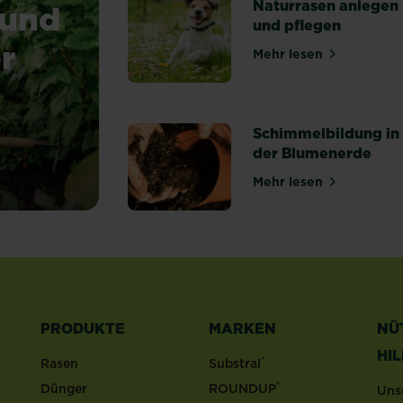
Naturrasen anlegen
 und
und pflegen
r
Mehr lesen
über Naturrasen
Schimmelbildung in
der Blumenerde
stoffspeicher natürlichen Ursprungs
Mehr lesen
über Schimmelbi
PRODUKTE
MARKEN
NÜ
HI
®
Rasen
Substral
®
Dünger
ROUNDUP
Uns