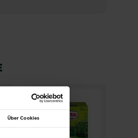
E
NEU
N
Über Cookies