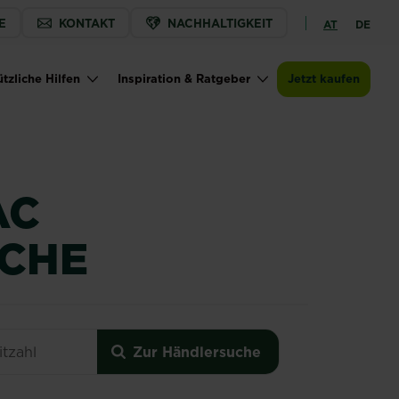
E
KONTAKT
NACHHALTIGKEIT
AT
DE
Jetzt kaufen
Zur Händlersuche
Roundup® AC Sprühflasche
tzliche Hilfen
Inspiration & Ratgeber
Jetzt kaufen
AC
CHE
asche
Zur Händlersuche