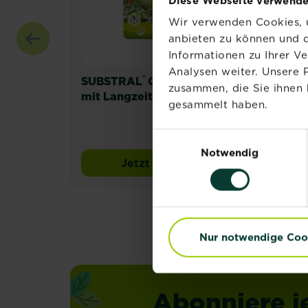
Diese Webseite verwende
Wir verwenden Cookies, u
anbieten zu können und d
Informationen zu Ihrer V
Analysen weiter. Unsere 
®
SUBSTRAL
Gartendünger
SUB
zusammen, die Sie ihnen 
mit Langzeitwirkung
Dep
gesammelt haben.
Bal
Einwilligungsauswahl
Notwendig
Jetzt kaufen
SUBSTRAL® Gartendünger m
Nur notwendige Coo
Abonniere j