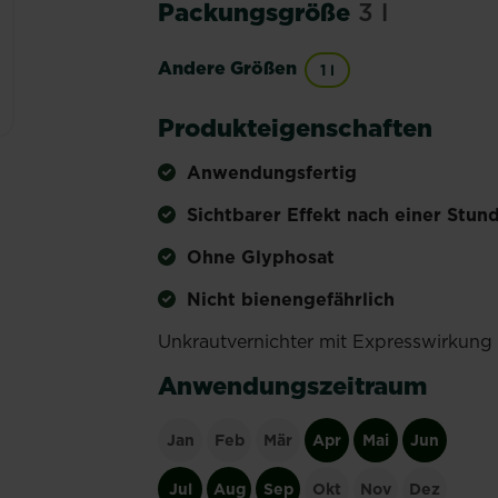
Packungsgröße
3 l
Andere Größen
1 l
Produkteigenschaften
Anwendungsfertig
Sichtbarer Effekt nach einer Stun
Ohne Glyphosat
Nicht bienengefährlich
Unkrautvernichter mit Expresswirkung
Anwendungszeitraum
Jan
Feb
Mär
Apr
Mai
Jun
Jul
Aug
Sep
Okt
Nov
Dez