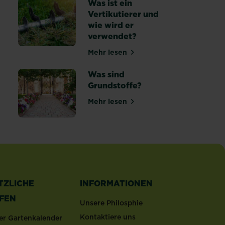
Was ist ein
Vertikutierer und
wie wird er
 anlegen und pflegen
verwendet?
Mehr lesen
über Was ist ein Vertikutierer 
Was sind
Grundstoffe?
Mehr lesen
ldung in der Blumenerde
über Was sind Grundstoffe?
TZLICHE
INFORMATIONEN
LFEN
Unsere Philosphie
Kontaktiere uns
er Gartenkalender