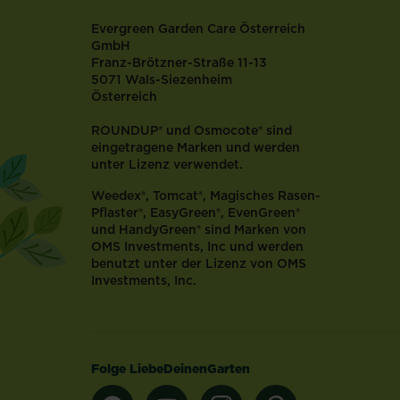
welches
zum
Evergreen Garden Care Österreich
Beispiel
GmbH
Franz-Brötzner-Straße 11-13
in
5071 Wals-Siezenheim
vulkanischem
Österreich
Gestein
zu
ROUNDUP® und Osmocote® sind
finden
eingetragene Marken und werden
ist.
unter Lizenz verwendet.
Durch
Weedex®, Tomcat®, Magisches Rasen-
seine
Pflaster®, EasyGreen®, EvenGreen®
Schwamm-
und HandyGreen® sind Marken von
ähnliche...
OMS Investments, Inc und werden
benutzt unter der Lizenz von OMS
Investments, Inc.
Folge LiebeDeinenGarten