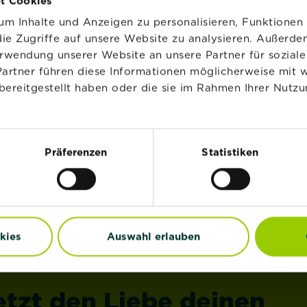
t Cookies
m Inhalte und Anzeigen zu personalisieren, Funktionen 
ie Zugriffe auf unsere Website zu analysieren. Außerd
erwendung unserer Website an unsere Partner für sozia
Partner führen diese Informationen möglicherweise mit 
®
®
STRAL
Langzeit
SUBSTRAL
Langzeit
bereitgestellt haben oder die sie im Rahmen Ihrer Nutzu
otdünger für
Depotdünger für Buch
konblumen
Hecken
Präferenzen
Statistiken
Jetzt kaufen
Jetzt kaufen
it Langzeitwirkung
SUBSTRAL® Langzeit Depotdünger für Balko
SUBSTRAL
kies
Auswahl erlauben
etzt den Liebe deinen