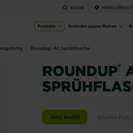
Service
SUCHE
HÄNDLERSUCH
menu
he
Produkte
Entdecke unsere Marken
Nü
Main navigation
®
ngsfertig
Roundup
AC Sprühflasche
®
ROUNDUP
SPRÜHFLAS
Roundup® AC Sprühfl
Jetzt kaufen