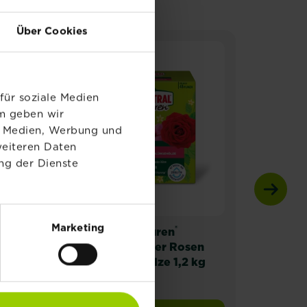
Über Cookies
NEU
N
für soziale Medien
em geben wir
le Medien, Werbung und
weiteren Daten
ng der Dienste
Marketing
®
®
Substral
Naturen
Subs
Langzeitdünger Rosen
Lang
nzen
und Blühgehölze 1,2 kg
und 