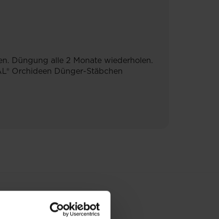
en. Düngung alle 2 Monate wiederholen.
RAL® Orchideen Dünger-Stäbchen
E