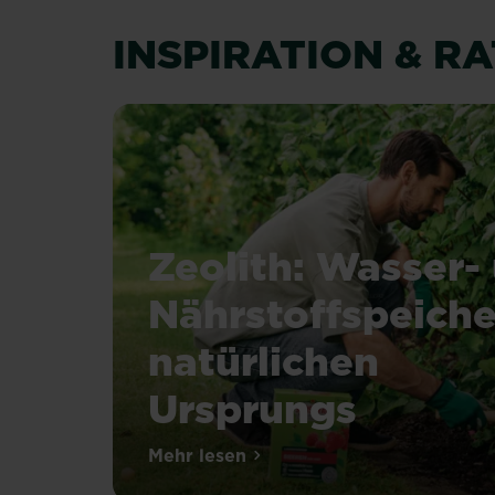
INSPIRATION & R
Zeolith: Wasser-
Nährstoffspeiche
natürlichen
Ursprungs
Unserere
Mehr lesen
über Zeolith: Wasser- und Nähr
Spezialdünger