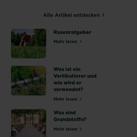
Alle Artikel entdecken
Rasenratgeber
Mehr lesen
über Rasenratgeber
 winterfest machen: Tipps & Anleitung
Was ist ein
Vertikutierer und
wie wird er
 anlegen und pflegen
verwendet?
Mehr lesen
über Was ist ein Vertikutierer 
Was sind
Grundstoffe?
Mehr lesen
ldung in der Blumenerde
über Was sind Grundstoffe?