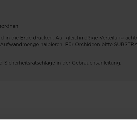
anordnen
d in die Erde drücken. Auf gleichmäßige Verteilung acht
die Aufwandmenge halbieren. Für Orchideen bitte SUBST
d Sicherheitsratschläge in der Gebrauchsanleitung.
VERWANDTE PRODUKT