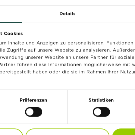
Details
NEU
NEU
t Cookies
m Inhalte und Anzeigen zu personalisieren, Funktionen 
ie Zugriffe auf unsere Website zu analysieren. Außerd
erwendung unserer Website an unsere Partner für sozia
Partner führen diese Informationen möglicherweise mit 
bereitgestellt haben oder die sie im Rahmen Ihrer Nutzu
Präferenzen
Statistiken
®
®
®
®
stral
Naturen
Substral
Naturen
gzeitdünger
Langzeitdünger Zitrus
dodendron,
und mediterrane Pfla
tensien und Azaleen
1,2 kg
kg