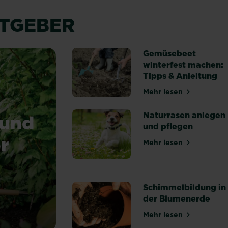
ATGEBER
Gemüsebeet
winterfest machen:
Tipps & Anleitung
Mehr lesen
über Gemüsebeet
Naturrasen anlegen
 und
und pflegen
r
Mehr lesen
über Naturrasen
Schimmelbildung in
der Blumenerde
stoffspeicher natürlichen Ursprungs
Mehr lesen
über Schimmelbi