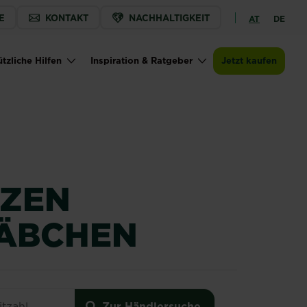
E
KONTAKT
NACHHALTIGKEIT
AT
DE
Jetzt kaufen
Zur Händlersuche
SUBSTRAL® Blühpflanzen Dünger-Stäbchen
tzliche Hilfen
Inspiration & Ratgeber
Jetzt kaufen
NZEN
ÄBCHEN
zen Dünger-Stäbchen
Zur Händlersuche