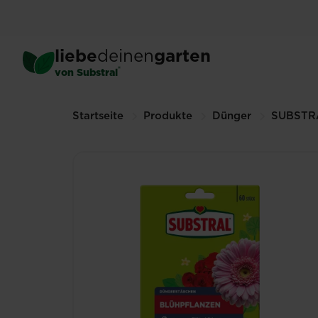
Skip
to
main
®
SUBSTRAL
Blühpflanzen
liebe
deinen
garten
content
60 St. (Andere Größen verfügba
®
von Substral
Breadcrumbs
Startseite
Produkte
Dünger
SUBSTR