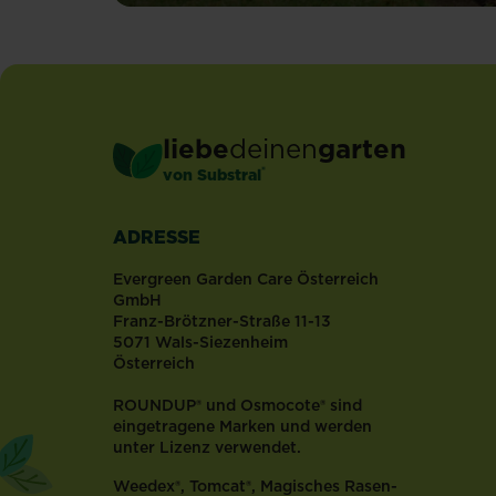
unter
SUBSTRAL®
Naturen®
enthalten
Zeolith
–
liebe
deinen
garten
ein
®
von Substral
Mineral
natürlichen
Ursprungs,
ADRESSE
welches
zum
Evergreen Garden Care Österreich
Beispiel
GmbH
Franz-Brötzner-Straße 11-13
in
5071 Wals-Siezenheim
vulkanischem
Österreich
Gestein
zu
ROUNDUP® und Osmocote® sind
finden
eingetragene Marken und werden
ist.
unter Lizenz verwendet.
Durch
Weedex®, Tomcat®, Magisches Rasen-
seine