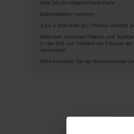
über 20 cm entsprechend mehr
Balkonkästen/-schalen:
3 bis 5 Stäbchen pro Pflanze versetzt 
Stäbchen zwischen Pflanze und Topfran
In der Zeit von Oktober bis Februar 
verwenden
Bitte beachten Sie die Warnhinweise un