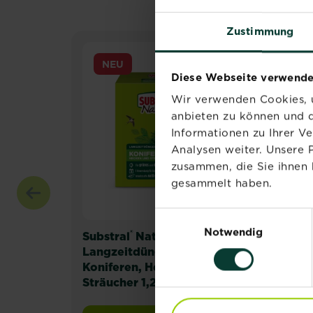
Zustimmung
NEU
Diese Webseite verwende
Wir verwenden Cookies, u
anbieten zu können und d
Informationen zu Ihrer V
Analysen weiter. Unsere 
zusammen, die Sie ihnen 
gesammelt haben.
Einwilligungsauswahl
Notwendig
®
®
Substral
Naturen
Sub
Langzeitdünger
Lan
Koniferen, Hecken und
Rho
Sträucher 1,2 kg
Hor
1,2 