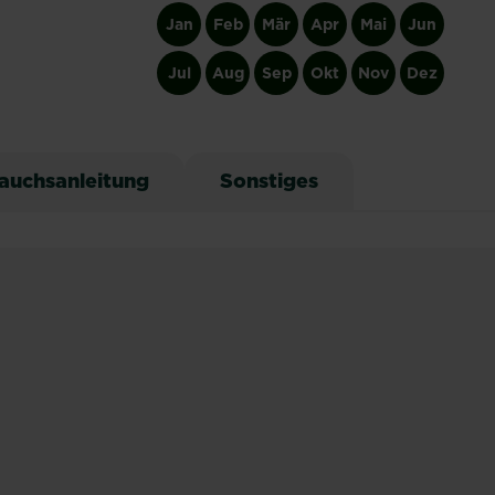
Jan
Feb
Mär
Apr
Mai
Jun
Jul
Aug
Sep
Okt
Nov
Dez
auchsanleitung
Sonstiges