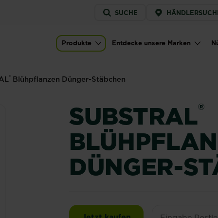
Service
SUCHE
HÄNDLERSUCH
menu
 Dünger-Stäbchen
Produkte
Entdecke unsere Marken
Nü
r)
Main navigation
®
AL
Blühpflanzen Dünger-Stäbchen
®
SUBSTRAL
BLÜHPFLA
DÜNGER-ST
SUBSTRAL® Blühpflan
Jetzt kaufen