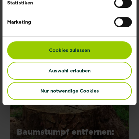
Statistiken
Jetzt anmelden
Marketing
Cookies zulassen
INSPIRATION & RATGEBER
Alle Artikel entdecken
Auswahl erlauben
Nur notwendige Cookies
Baumstumpf entfernen: