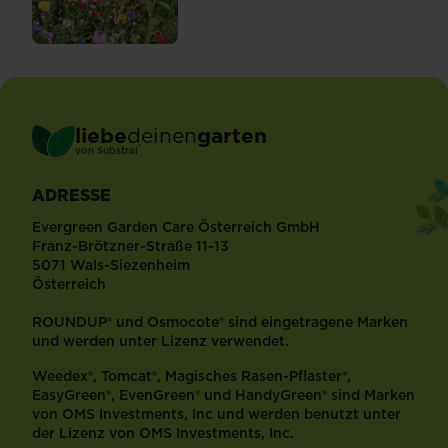
liebe
deinen
garten
®
von Substral
ADRESSE
Evergreen Garden Care Österreich GmbH
Franz-Brötzner-Straße 11-13
5071 Wals-Siezenheim
Österreich
ROUNDUP® und Osmocote® sind eingetragene Marken
und werden unter Lizenz verwendet.
Weedex®, Tomcat®, Magisches Rasen-Pflaster®,
EasyGreen®, EvenGreen® und HandyGreen® sind Marken
von OMS Investments, Inc und werden benutzt unter
der Lizenz von OMS Investments, Inc.