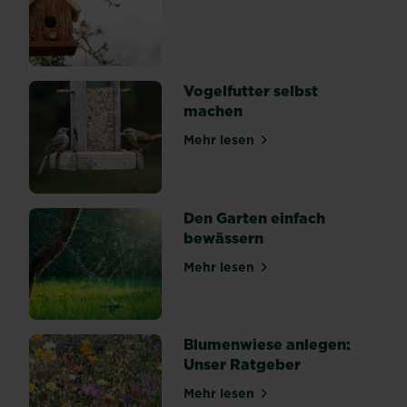
über Vogelhaus selber bau
Baumstumpf
im
Weg
steht,
Vogelfutter selbst
hast
machen
du
mehrere
Mehr lesen
über Vogelfutter selbst ma
Möglichkeiten.
Doch
nicht
alle
Den Garten einfach
sind
bewässern
geeignet.
Mehr lesen
Den...
über Den Garten einfach b
Blumenwiese anlegen:
Unser Ratgeber
Mehr lesen
über Blumenwiese anlegen: