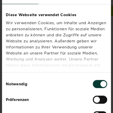
Jetzt kaufen
Jetzt kaufen
SUBSTRAL® Naturen® Pferdedung
SUBSTRAL® Naturen Ho
Diese Webseite verwendet Cookies
Händler und
Händler und
Wir verwenden Cookies, um Inhalte und Anzeigen
Verfügbarkeit
Verfügbarkeit
vergleichen
vergleichen
zu personalisieren, Funktionen für soziale Medien
anbieten zu können und die Zugriffe auf unsere
Website zu analysieren. Außerdem geben wir
Informationen zu Ihrer Verwendung unserer
Website an unsere Partner für soziale Medien,
Abonniere jetzt
Werbung und Analysen weiter. Unsere Partner
führen diese Informationen möglicherweise mit
den Liebe deinen
weiteren Daten zusammen, die Sie ihnen
Garten Newsletter
bereitgestellt haben oder die sie im Rahmen Ihrer
Einwilligungsauswahl
Nutzung der Dienste gesammelt haben.
Notwendig
Melde dich jetzt zu unserem
Newsletter an und erhalte
Inspiration, Tipps und
Präferenzen
Ratschläge von unseren
Experten.