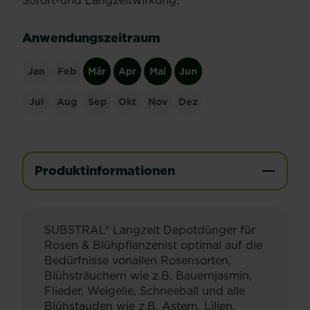
Sofort-und Langzeitwirkung.
Anwendungszeitraum
Jan
Feb
Mär
Apr
Mai
Jun
Jul
Aug
Sep
Okt
Nov
Dez
Produktinformationen
SUBSTRAL® Langzeit Depotdünger für
Rosen & Blühpflanzenist optimal auf die
Bedürfnisse vonallen Rosensorten,
Blühsträuchern wie z.B. Bauernjasmin,
Flieder, Weigelie, Schneeball und alle
Blühstauden wie z.B. Astern, Lilien,