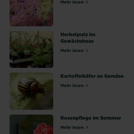
Mehr lesen
Beispiel
über Heidekraut
Festuca
ruba,
auch
Rot-
Herbstputz im
Schwingel
Gewächshaus
genannt.
Diese
Mehr lesen
über Herbstputz im Gewäc
Art
wird
in
Kartoffelkäfer an Gemüse
den
sogenannten
Mehr lesen
über Kartoffelkäfer an Gem
englischen
oder...
Rosenpflege im Sommer
Mehr lesen
über Rosenpflege im Somm