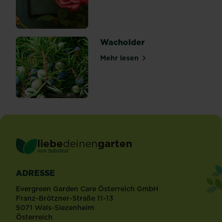
Wacholder
Mehr lesen
über Wacholder
liebe
deinen
garten
®
von Substral
ADRESSE
Evergreen Garden Care Österreich GmbH
Franz-Brötzner-Straße 11-13
5071 Wals-Siezenheim
Österreich