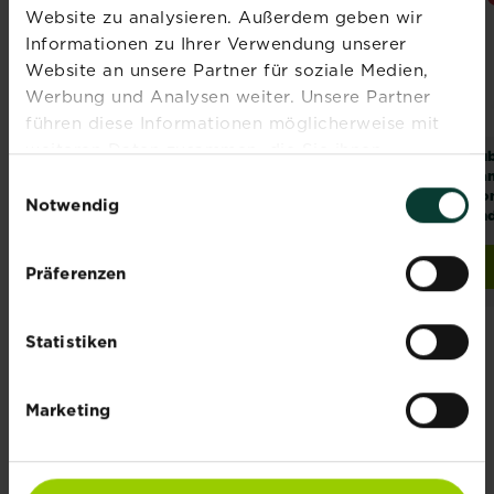
Website zu analysieren. Außerdem geben wir
Informationen zu Ihrer Verwendung unserer
Website an unsere Partner für soziale Medien,
Werbung und Analysen weiter. Unsere Partner
führen diese Informationen möglicherweise mit
weiteren Daten zusammen, die Sie ihnen
®
®
®
®
SUBSTRAL
Naturen
SUBSTRAL
Naturen
Sub
bereitgestellt haben oder die sie im Rahmen Ihrer
Schädlingsfrei Neem
Zünsler &
La
Einwilligungsauswahl
Raupenfrei XenTari
Kon
Nutzung der Dienste gesammelt haben.
Notwendig
und
Jetzt kaufen
Jetzt kaufen
Präferenzen
SUBSTRAL® Naturen® Schädlingsfrei Neem
SUB
Statistiken
Marketing
Abonniere jetzt
den Liebe deinen