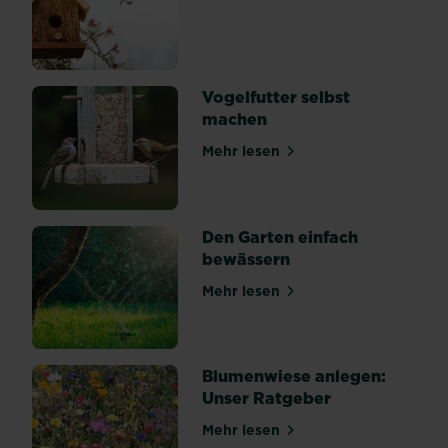
Baumstumpf
im
Weg
steht,
Vogelfutter selbst
hast
machen
du
mehrere
Mehr lesen
über Vogelfutter selbst ma
Möglichkeiten.
Doch
nicht
alle
Den Garten einfach
sind
bewässern
geeignet.
Mehr lesen
Den...
über Den Garten einfach b
Blumenwiese anlegen:
Unser Ratgeber
Mehr lesen
über Blumenwiese anlegen: