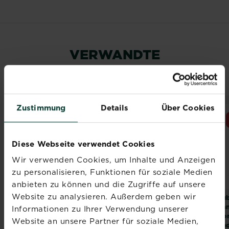
VERWANDTE
PRODUKTE
Zustimmung
Details
Über Cookies
NEUES DESIGN
Diese Webseite verwendet Cookies
Wir verwenden Cookies, um Inhalte und Anzeigen
zu personalisieren, Funktionen für soziale Medien
anbieten zu können und die Zugriffe auf unsere
Website zu analysieren. Außerdem geben wir
®
®
®
SUBSTRAL
Naturen
SUBSTRAL
Naturen
Sub
Pferdedung
Hornspäne
La
Informationen zu Ihrer Verwendung unserer
Kon
Website an unsere Partner für soziale Medien,
und