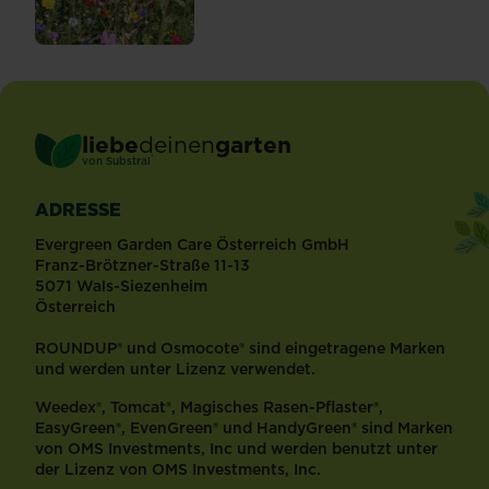
liebe
deinen
garten
®
von Substral
ADRESSE
Evergreen Garden Care Österreich GmbH
Franz-Brötzner-Straße 11-13
5071 Wals-Siezenheim
Österreich
ROUNDUP® und Osmocote® sind eingetragene Marken
und werden unter Lizenz verwendet.
Weedex®, Tomcat®, Magisches Rasen-Pflaster®,
EasyGreen®, EvenGreen® und HandyGreen® sind Marken
von OMS Investments, Inc und werden benutzt unter
der Lizenz von OMS Investments, Inc.