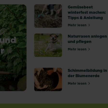
Gemüsebeet
winterfest machen:
Tipps & Anleitung
Mehr lesen
über Gemüsebeet
Naturrasen anlegen
 und
und pflegen
r
Mehr lesen
über Naturrasen
Schimmelbildung in
der Blumenerde
stoffspeicher natürlichen Ursprungs
Mehr lesen
über Schimmelbi