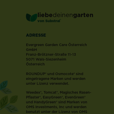
Zeolith
–
liebe
deinen
garten
ein
®
von Substral
Mineral
natürlichen
Ursprungs,
ADRESSE
welches
zum
Evergreen Garden Care Österreich
Beispiel
GmbH
Franz-Brötzner-Straße 11-13
in
5071 Wals-Siezenheim
vulkanischem
Österreich
Gestein
zu
ROUNDUP® und Osmocote® sind
finden
eingetragene Marken und werden
ist.
unter Lizenz verwendet.
Durch
Weedex®, Tomcat®, Magisches Rasen-
seine
Pflaster®, EasyGreen®, EvenGreen®
Schwamm-
und HandyGreen® sind Marken von
ähnliche...
OMS Investments, Inc und werden
benutzt unter der Lizenz von OMS