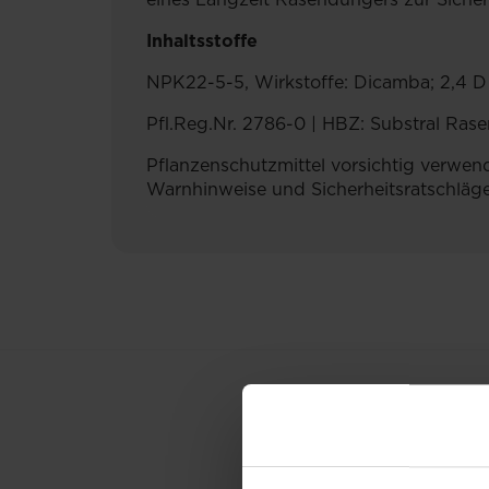
Inhaltsstoffe
NPK22-5-5, Wirkstoffe: Dicamba; 2,4 D
Pfl.Reg.Nr. 2786-0 | HBZ: Substral Ras
Pflanzenschutzmittel vorsichtig verwen
Warnhinweise und Sicherheitsratschläge