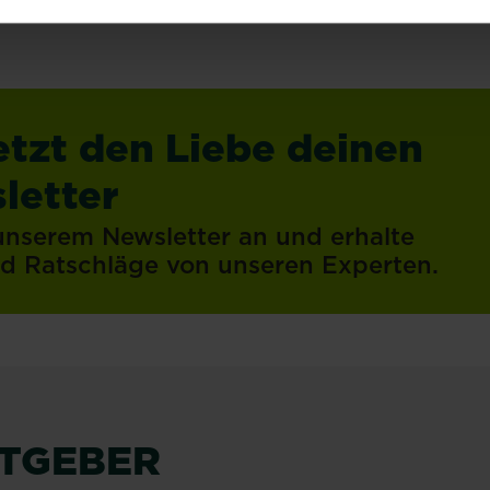
etzt den Liebe deinen
letter
 unserem Newsletter an und erhalte
und Ratschläge von unseren Experten.
ATGEBER