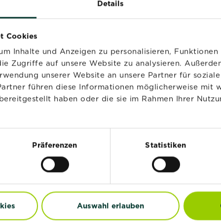
Details
NEU
t Cookies
m Inhalte und Anzeigen zu personalisieren, Funktionen 
ie Zugriffe auf unsere Website zu analysieren. Außerd
erwendung unserer Website an unsere Partner für sozia
Partner führen diese Informationen möglicherweise mit 
bereitgestellt haben oder die sie im Rahmen Ihrer Nutzu
Präferenzen
Statistiken
®
®
STRAL
Naturen
SUBSTRAL
endünger
RASENDÜNGER PREM
3 in 1 KOMPLETT
Jetzt kaufen
Jetzt kaufen
1 Komplett-Rasendünger
SUBSTRAL® Naturen® Rasendünger
SUBSTRA
kies
Auswahl erlauben