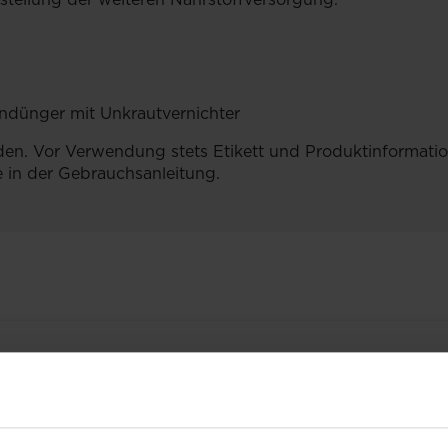
endünger mit Unkrautvernichter
den. Vor Verwendung stets Etikett und Produktinformation
 in der Gebrauchsanleitung.
VERWANDTE PRODUKT