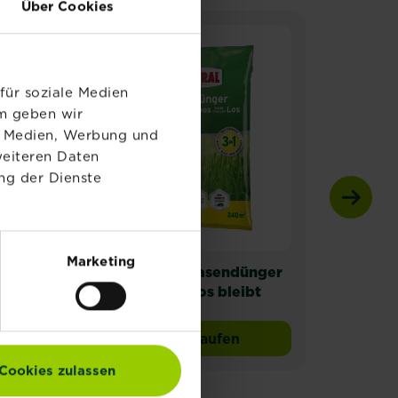
Über Cookies
für soziale Medien
em geben wir
le Medien, Werbung und
weiteren Daten
ng der Dienste
Marketing
®
SUBSTRAL
Rasendünger
SUB
IUM
Unkraut & Moos bleibt
chancenLOS
Jetzt kaufen
L RASENDÜNGER PREMIUM 3 in 1 KOMPLETT
SUBSTRAL® Rasendünger Un
Cookies zulassen