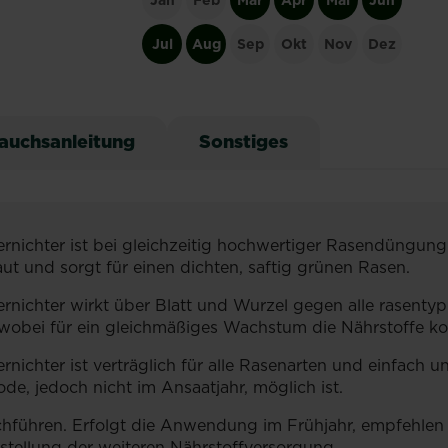
Jan
Feb
Mär
Apr
Mai
Jun
Jul
Aug
Sep
Okt
Nov
Dez
auchsanleitung
Sonstiges
ichter ist bei gleichzeitig hochwertiger Rasendüngung 
ut und sorgt für einen dichten, saftig grünen Rasen.
chter wirkt über Blatt und Wurzel gegen alle rasentypi
obei für ein gleichmäßiges Wachstum die Nährstoffe kon
chter ist verträglich für alle Rasenarten und einfach 
e, jedoch nicht im Ansaatjahr, möglich ist.
hführen. Erfolgt die Anwendung im Frühjahr, empfehle
stellung der weiteren Nährstoffversorgung.