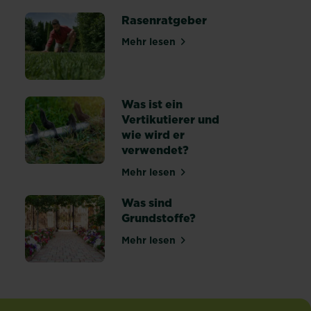
Rasenratgeber
Mehr lesen
über Rasenratgeber
 winterfest machen: Tipps & Anleitung
Was ist ein
Vertikutierer und
wie wird er
 anlegen und pflegen
verwendet?
Mehr lesen
über Was ist ein Vertikutierer 
Was sind
Grundstoffe?
Mehr lesen
ldung in der Blumenerde
über Was sind Grundstoffe?