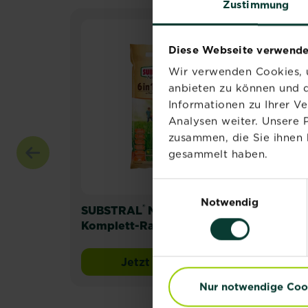
Zustimmung
Diese Webseite verwende
Wir verwenden Cookies, u
anbieten zu können und d
Informationen zu Ihrer V
Analysen weiter. Unsere 
zusammen, die Sie ihnen 
gesammelt haben.
Einwilligungsauswahl
Notwendig
®
®
SUBSTRAL
Naturen
6 in 1
SUB
Komplett-Rasendünger
Ras
Jetzt kaufen
SUBSTRAL® Naturen® 6 in 
Nur notwendige Coo