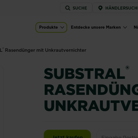
Service
SUCHE
HÄNDLERSUCH
menu
mit Unkrautvernichter
Produkte
Entdecke unsere Marken
Nü
Main navigation
®
L
Rasendünger mit Unkrautvernichter
®
SUBSTRAL
RASENDÜNG
UNKRAUTVE
SUBSTRAL® Rasendüng
Jetzt kaufen