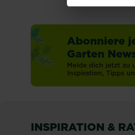
Abonniere j
Garten News
Melde dich jetzt zu
Inspiration, Tipps 
INSPIRATION & R