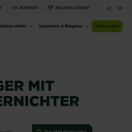
E
KONTAKT
NACHHALTIGKEIT
AT
DE
Jetzt kaufen
Zur Händlersuche
SUBSTRAL® Rasendünger mit Unkrautvernich
tzliche Hilfen
Inspiration & Ratgeber
Jetzt kaufen
ER MIT
RNICHTER
er mit Unkrautvernichter
Zur Händlersuche