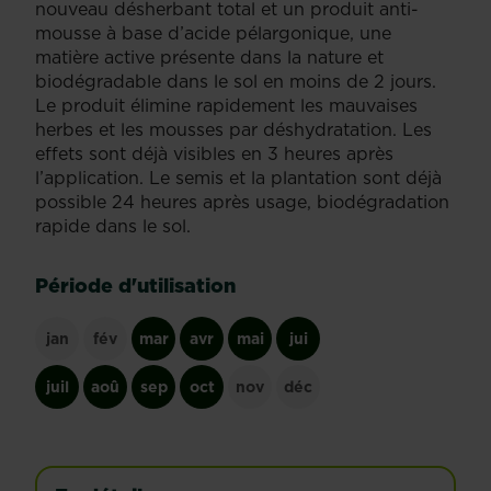
nouveau désherbant total et un produit anti-
mousse à base d’acide pélargonique, une
matière active présente dans la nature et
biodégradable dans le sol en moins de 2 jours.
Le produit élimine rapidement les mauvaises
herbes et les mousses par déshydratation. Les
effets sont déjà visibles en 3 heures après
l’application. Le semis et la plantation sont déjà
possible 24 heures après usage, biodégradation
rapide dans le sol.
Période d'utilisation
jan
fév
mar
avr
mai
jui
juil
aoû
sep
oct
nov
déc