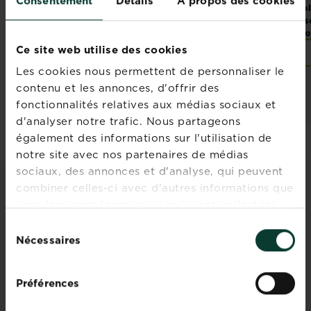
Consentement
Détails
À propos des cookies
Purin d’orties
Savon Noir
Pol
ins
bio
Ce site web utilise des cookies
Points de vente
Points de vente
Les cookies nous permettent de personnaliser le
contenu et les annonces, d'offrir des
fonctionnalités relatives aux médias sociaux et
d'analyser notre trafic. Nous partageons
également des informations sur l'utilisation de
notre site avec nos partenaires de médias
sociaux, des annonces et d'analyse, qui peuvent
combiner celles-ci avec d'autres informations que
CONSEILS ET INSPIRATIONS
vous leur avez fournies ou qu'ils ont collectées
Découvrez tous les articles
lors de votre utilisation de leurs services.
Sélection
Nécessaires
du
consentement
Préférences