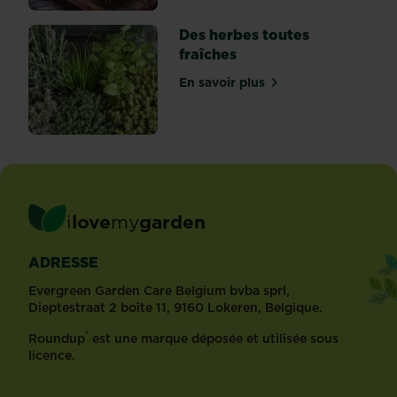
Des herbes toutes
fraîches
En savoir plus
sur Des herbes toutes fraî
i
love
my
garden
ADRESSE
Evergreen Garden Care Belgium bvba sprl,
Dieptestraat 2 boîte 11, 9160 Lokeren, Belgique.
®
Roundup
est une marque déposée et utilisée sous
licence.