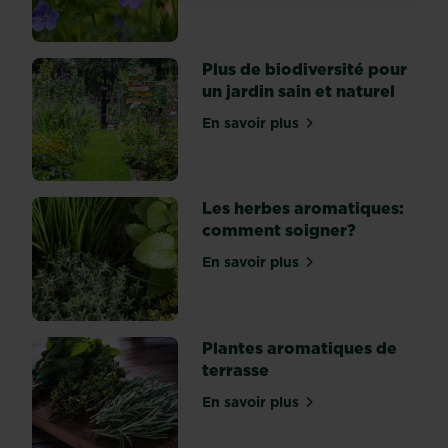
les
mauvaises
herbes
Plus de biodiversité pour
est
un jardin sain et naturel
une
corvée
En savoir plus
sur Plus de biodiversité po
peu
appréciée,
mais
Les herbes aromatiques:
elle
comment soigner?
est
indispensable
En savoir plus
sur Les herbes aromatiqu
pour
ne
pas
empêcher
Plantes aromatiques de
la
terrasse
croissance...
En savoir plus
sur Plantes aromatiques de