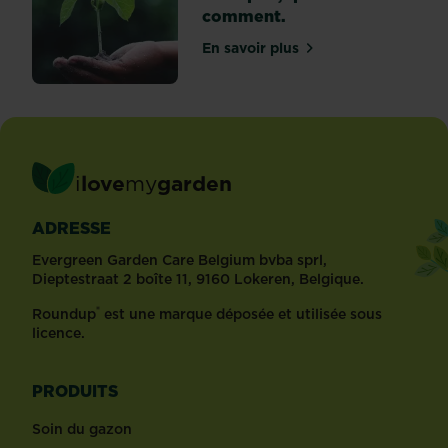
comment.
En savoir plus
sur Le guide du terreau! 
i
love
my
garden
ADRESSE
Evergreen Garden Care Belgium bvba sprl,
Dieptestraat 2 boîte 11, 9160 Lokeren, Belgique.
®
Roundup
est une marque déposée et utilisée sous
licence.
PRODUITS
Soin du gazon