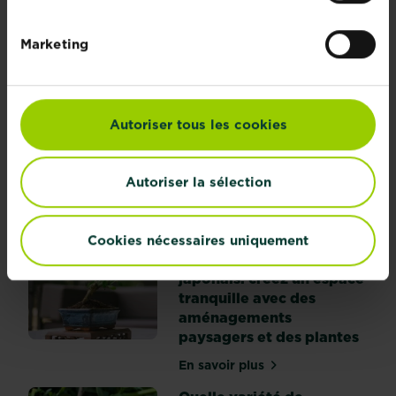
pelouse de rêve ?
En savoir plus
Marketing
sur Peu de temps, mais une pelouse de 
Terreau pour fleurs -
Autoriser tous les cookies
Substral
En savoir plus
sur Terreau pour fleurs - S
Autoriser la sélection
10 conseils pour
Cookies nécessaires uniquement
aménager un jardin
japonais: créez un espace
tranquille avec des
aménagements
paysagers et des plantes
En savoir plus
sur 10 conseils pour amén