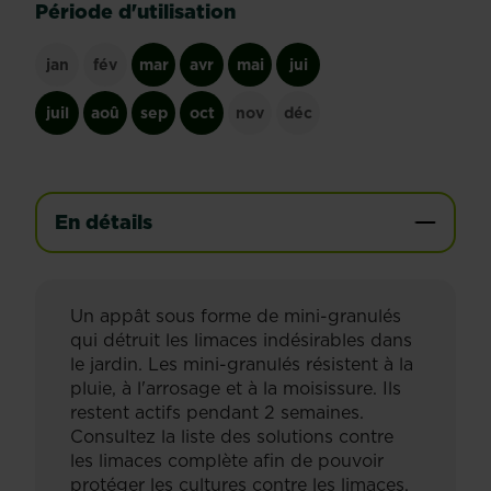
Période d'utilisation
jan
fév
mar
avr
mai
jui
juil
aoû
sep
oct
nov
déc
En détails
Un appât sous forme de mini-granulés
qui détruit les limaces indésirables dans
le jardin. Les mini-granulés résistent à la
pluie, à l'arrosage et à la moisissure. Ils
restent actifs pendant 2 semaines.
Consultez la liste des solutions contre
les limaces complète afin de pouvoir
protéger les cultures contre les limaces.