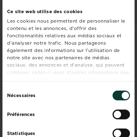
Ce site web utilise des cookies
Les cookies nous permettent de personnaliser le
contenu et les annonces, d'offrir des
fonctionnalités relatives aux médias sociaux et
d'analyser notre trafic. Nous partageons
également des informations sur l'utilisation de
CONSEILS ET INSPIRATIONS
notre site avec nos partenaires de médias
Découvrez tous les articles
sociaux, des annonces et d'analyse, qui peuvent
combiner celles-ci avec d'autres informations que
vous leur avez fournies ou qu'ils ont collectées
lors de votre utilisation de leurs services.
Sélection
Nécessaires
du
consentement
Préférences
Peu de temps, mais une
Statistiques