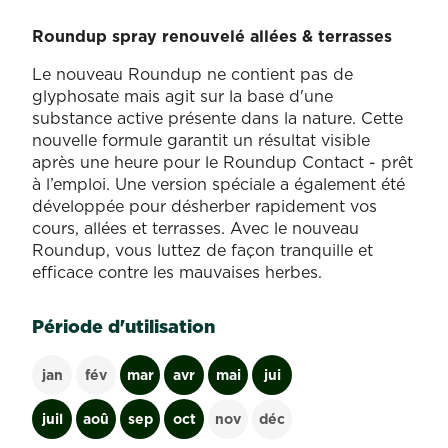
Roundup spray renouvelé allées & terrasses
Le nouveau Roundup ne contient pas de
glyphosate mais agit sur la base d'une
substance active présente dans la nature. Cette
nouvelle formule garantit un résultat visible
après une heure pour le Roundup Contact - prêt
à l’emploi. Une version spéciale a également été
développée pour désherber rapidement vos
cours, allées et terrasses. Avec le nouveau
Roundup, vous luttez de façon tranquille et
efficace contre les mauvaises herbes.
Période d'utilisation
jan
fév
mar
avr
mai
jui
juil
aoû
sep
oct
nov
déc