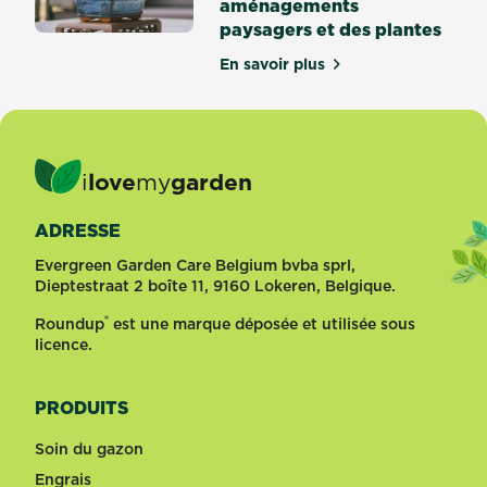
aménagements
paysagers et des plantes
En savoir plus
sur 10 conseils pour amén
i
love
my
garden
ADRESSE
Evergreen Garden Care Belgium bvba sprl,
Dieptestraat 2 boîte 11, 9160 Lokeren, Belgique.
®
Roundup
est une marque déposée et utilisée sous
licence.
PRODUITS
Soin du gazon
Engrais