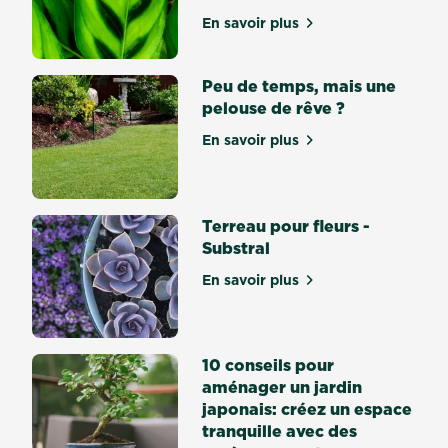
et
En savoir plus
sur Comment choisir la mei
fleurit
à
Peu de temps, mais une
plusieurs
pelouse de rêve ?
reprises.
Voilà
En savoir plus
sur Peu de temps, mais un
pourquoi
elles
sont
énormément...
Terreau pour fleurs -
Substral
En savoir plus
sur Terreau pour fleurs - S
10 conseils pour
aménager un jardin
japonais: créez un espace
tranquille avec des