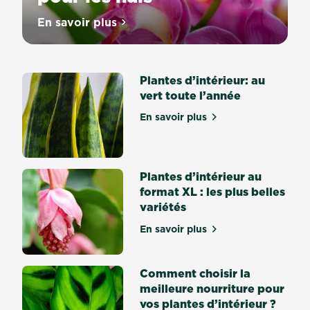
Comment
En savoir plus
sur Soigner des orchidées pour les nuls
prenez
soin
de
Plantes d’intérieur: au
votre
vert toute l’année
orchidée
?
En savoir plus
sur Plantes d’intérieur: au
Il
y
a
de
Plantes d’intérieur au
nombreuses
format XL : les plus belles
types
variétés
d’orchidées.
En savoir plus
Chaque
sur Plantes d’intérieur au f
type
a
Comment choisir la
des
meilleure nourriture pour
couleurs
vos plantes d’intérieur ?
merveilleuses