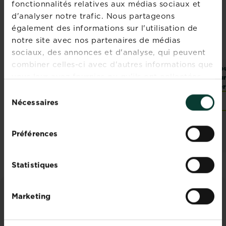
fonctionnalités relatives aux médias sociaux et
d'analyser notre trafic. Nous partageons
également des informations sur l'utilisation de
notre site avec nos partenaires de médias
sociaux, des annonces et d'analyse, qui peuvent
combiner celles-ci avec d'autres informations que
®
®
Roundup
Contact
Roundup
Rapid
Ro
vous leur avez fournies ou qu'ils ont collectées
Pump 'N Go
Concentrate Allées
Pum
non pavées
Ter
lors de votre utilisation de leurs services.
Sélection
Points de vente
Points de vente
Nécessaires
du
consentement
Préférences
Statistiques
Marketing
CONSEILS ET INSPIRATIONS
Découvrez tous les articles