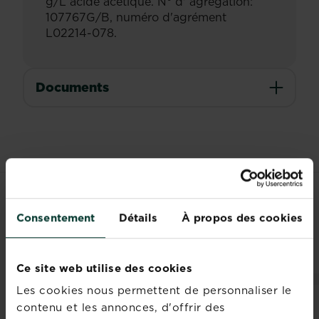
g/L acide acétique. N° d' agrégation:
107767G/B, numéro d'agrément
L02214-078.
Documents
LES CLIENTS ONT
Consentement
Détails
À propos des cookies
ÉGALEMENT REGARDÉ
Ce site web utilise des cookies
Les cookies nous permettent de personnaliser le
contenu et les annonces, d'offrir des