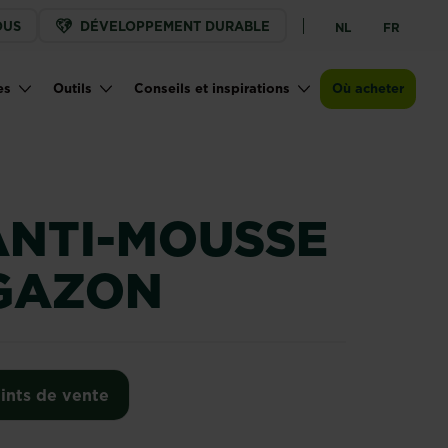
OUS
DÉVELOPPEMENT DURABLE
NL
FR
Points de vente
es
Outils
Conseils et inspirations
Où acheter
ANTI-MOUSSE
 GAZON
ints de vente