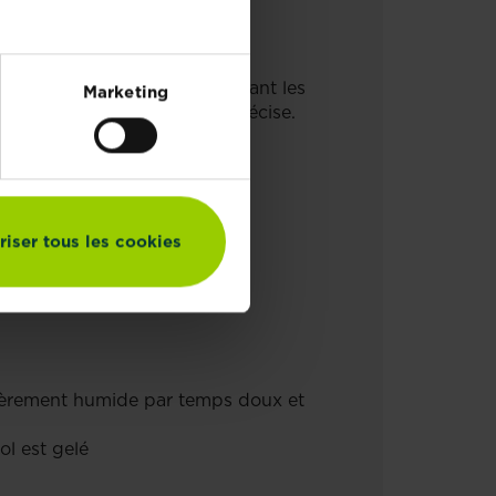
TI-MOUSSE ?
ux fois sur le gazon en croisant les
Marketing
ment possible, mais moins précise.
tments, Inc.
riser tous les cookies
égèrement humide par temps doux et
ol est gelé