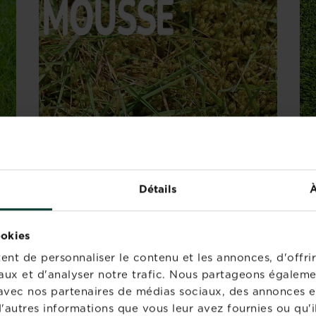
ÉLIMINATION DE LA MOUSSE
R
Détails
À
P
re
Après l'application de ce produit, la
,
mousse devient noire et meurt. Consultez
Un
ookies
l
également
notre article sur la mousse
ga
nt de personnaliser le contenu et les annonces, d'offrir
dans le gazon
pour plus d'informations.
L'
t
aux et d'analyser notre trafic. Nous partageons égaleme
re
te avec nos partenaires de médias sociaux, des annonces e
'autres informations que vous leur avez fournies ou qu'il