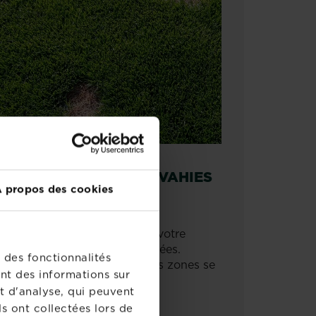
EPRISE DES ZONES ENVAHIES
 propos des cookies
AR LA MOUSSE
e fois la mousse éliminée de votre
zon, il reste des zones dénudées.
 des fonctionnalités
herbe est nourrie pour que ces zones se
nt des informations sur
ferment rapidement.
t d'analyse, qui peuvent
s ont collectées lors de