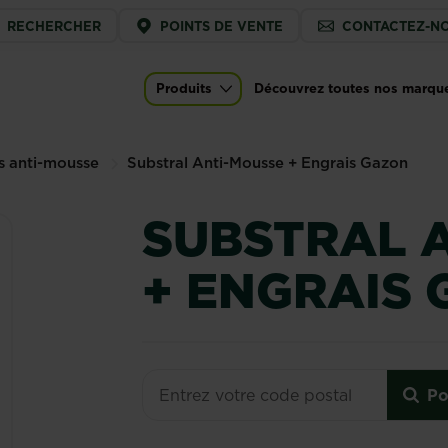
ice
RECHERCHER
POINTS DE VENTE
CONTACTEZ-N
u
ngrais Gazon
Produits
Découvrez toutes nos marqu
Main navigation
s anti-mousse
Substral Anti-Mousse + Engrais Gazon
SUBSTRAL 
+ ENGRAIS
Po