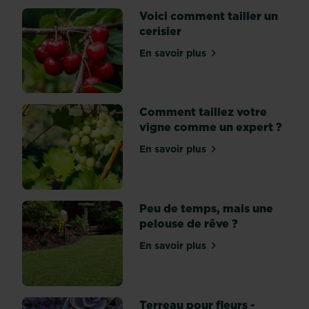
sur
Voici comment tailler un
les
cerisier
fleurs
En savoir plus
et
sur Voici comment tailler u
plantes
vivaces,
qui
Comment taillez votre
repoussent
vigne comme un expert ?
chaque
année
En savoir plus
sur Comment taillez votre
sans
nécessiter
de
Peu de temps, mais une
soins
pelouse de rêve ?
particuliers
contrairement
En savoir plus
sur Peu de temps, mais un
aux
plantes
annuelles
ou...
Terreau pour fleurs -