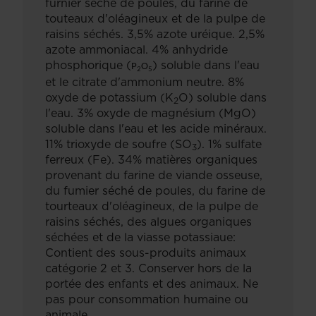
furnier séché de poules, du farine de
touteaux d'oléagineux et de la pulpe de
raisins séchés. 3,5% azote uréique. 2,5%
azote ammoniacal. 4% anhydride
phosphorique (
) soluble dans l'eau
P
O
2
5
et le citrate d'ammonium neutre. 8%
oxyde de potassium (K
O) soluble dans
2
l'eau. 3% oxyde de magnésium (MgO)
soluble dans l'eau et les acide minéraux.
11% trioxyde de soufre (SO
). 1% sulfate
3
ferreux (Fe). 34% matières organiques
provenant du farine de viande osseuse,
du fumier séché de poules, du farine de
tourteaux d'oléagineux, de la pulpe de
raisins séchés, des algues organiques
séchées et de la viasse potassiaue:
Contient des sous-produits animaux
catégorie 2 et 3. Conserver hors de la
portée des enfants et des animaux. Ne
pas pour consommation humaine ou
animale.