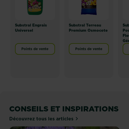
Substral Engrais
Substral Terreau
Sub
Universel
Premium Osmocote
Pou
Fle
Gé
Points de vente
Points de vente
CONSEILS ET INSPIRATIONS
Découvrez tous les articles