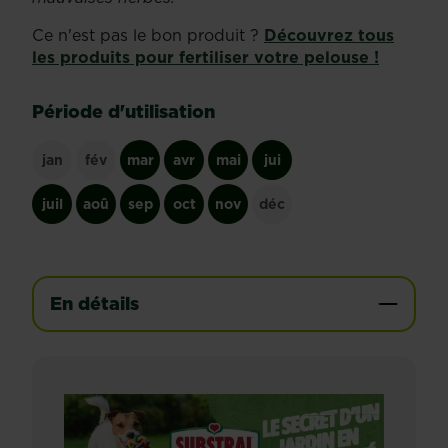
Ce n'est pas le bon produit ?
Découvrez tous
les produits pour fertiliser votre pelouse !
Période d'utilisation
jan
fév
mar
avr
mai
jui
juil
aoû
sep
oct
nov
déc
En détails