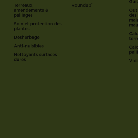
Gui
®
Terreaux,
Roundup
amendements &
Outi
paillages
des 
mala
Soin et protection des
mau
plantes
Cal
Désherbage
ter
Anti-nuisibles
Cal
pail
Nettoyants surfaces
dures
Vid