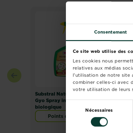
Consentement
Ce site web utilise des c
Les cookies nous permette
relatives aux médias soci
l'utilisation de notre si
combiner celles-ci avec d
votre utilisation de leurs 
Substral Naturen Polysect
Sub
Gyo Spray insecticide
Pot
Sélection
biologique
Nécessaires
du
Points de vente
consentement