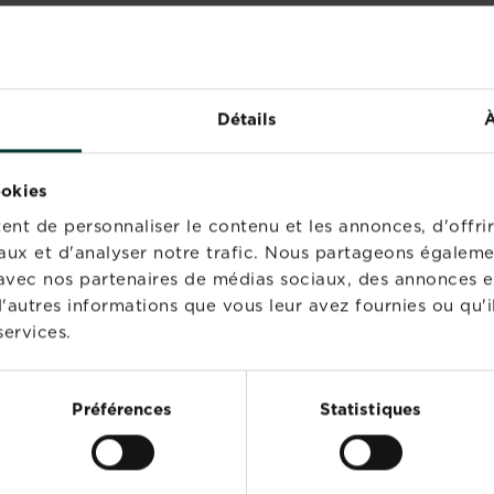
Détails
À
ookies
nt de personnaliser le contenu et les annonces, d'offrir
aux et d'analyser notre trafic. Nous partageons égaleme
te avec nos partenaires de médias sociaux, des annonces e
'autres informations que vous leur avez fournies ou qu'il
services.
stral Naturen Terreau
Substral Naturen fumi
ager
séché de vaches et de
poules
Préférences
Statistiques
Points de vente
Points de vente