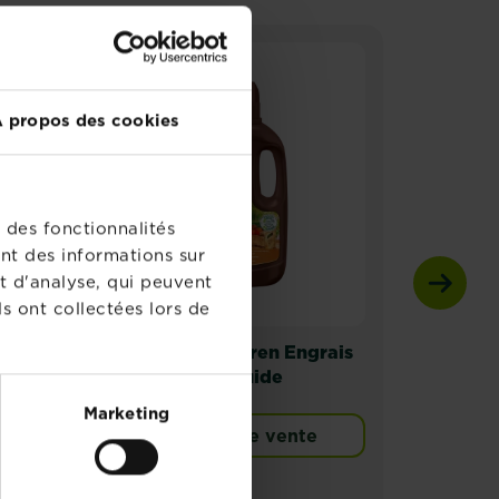
 propos des cookies
 des fonctionnalités
nt des informations sur
t d'analyse, qui peuvent
s ont collectées lors de
er
Substral Naturen Engrais
Subs
Universel Liquide
Pour
Arom
Marketing
Points de vente