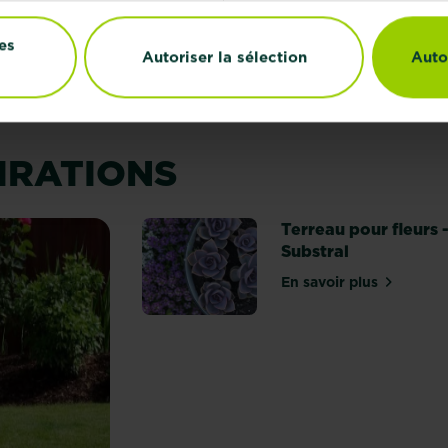
es
Autoriser la sélection
Auto
PIRATIONS
Terreau pour fleurs 
Substral
En savoir plus
sur Terreau pou