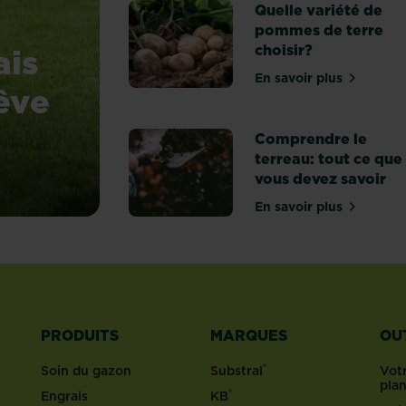
Quelle variété de
pommes de terre
ais
choisir?
En savoir plus
sur Quelle vari
êve
Comprendre le
terreau: tout ce que
vous devez savoir
louse de rêve ?
En savoir plus
sur Comprendre 
PRODUITS
MARQUES
OU
®
Soin du gazon
Substral
Votr
pla
®
Engrais
KB