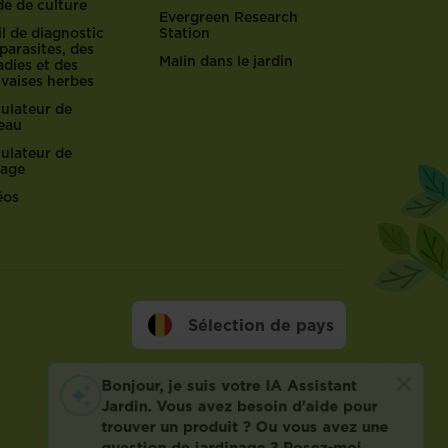
de de culture
Evergreen Research
l de diagnostic
Station
parasites, des
Malin dans le jardin
dies et des
vaises herbes
culateur de
reau
culateur de
lage
éos
Sélection de pays