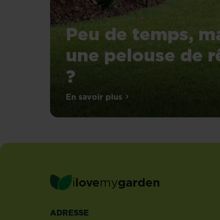
Peu de temps, m
une pelouse de r
?
En savoir plus
sur Peu de temps, mais une pe
i
love
my
garden
ADRESSE