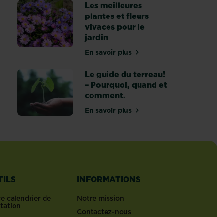
Les meilleures
plantes et fleurs
vivaces pour le
jardin
été de pommes de terre choisir?
En savoir plus
sur Les meilleures plantes et f
Le guide du terreau!
– Pourquoi, quand et
comment.
En savoir plus
le terreau: tout ce que vous devez savoir
sur Le guide du terreau! – Po
TILS
INFORMATIONS
e calendrier de
Notre mission
ntation
Contactez-nous