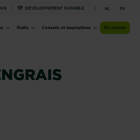
OUS
DÉVELOPPEMENT DURABLE
NL
FR
Points de vente
es
Outils
Conseils et inspirations
Où acheter
ENGRAIS