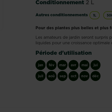
Conditionnement
2 L
Autres conditionnements
1L
50
Pour des plantes plus belles et plus 
Les amateurs de jardin seront surpris 
liquides pour une croissance optimale d
Période d'utilisation
jan
fév
mar
avr
mai
jui
juil
aoû
sep
oct
nov
déc