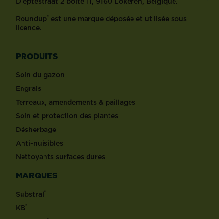
Dieptestraat 2 boîte 11, 9160 Lokeren, Belgique.
®
Roundup
est une marque déposée et utilisée sous
licence.
PRODUITS
Soin du gazon
Engrais
Terreaux, amendements & paillages
Soin et protection des plantes
Désherbage
Anti-nuisibles
Nettoyants surfaces dures
MARQUES
®
Substral
®
KB