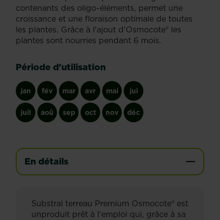
contenants des oligo-éléments, permet une
croissance et une floraison optimale de toutes
les plantes. Grâce à l'ajout d'Osmocote® les
plantes sont nourries pendant 6 mois.
Période d'utilisation
jan
fév
mar
avr
mai
jui
juil
aoû
sep
oct
nov
déc
En détails
Substral terreau Premium Osmocote® est
unproduit prêt à l'emploi qui, grâce à sa