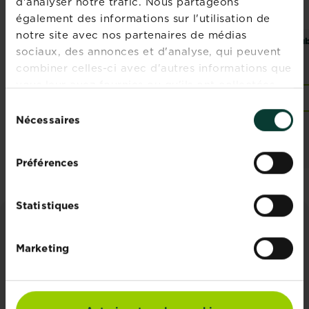
d'analyser notre trafic. Nous partageons
également des informations sur l'utilisation de
notre site avec nos partenaires de médias
®
Substral Limex BIO
Substral
Fungicarb
Sub
sociaux, des annonces et d'analyse, qui peuvent
anti-limaces
combiner celles-ci avec d'autres informations que
vous leur avez fournies ou qu'ils ont collectées
Points de vente
Points de vente
lors de votre utilisation de leurs services.
Sélection
Nécessaires
du
consentement
Préférences
Statistiques
CONSEILS ET INSPIRATIONS
Marketing
Découvrez tous les articles