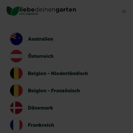
Skip
liebe
deinen
garten
to
®
von Substral
main
content
LÄNDERUMSCHALTER
Australien
Österreich
Belgien – Niederländisch
Belgien – Französisch
Dänemark
Frankreich