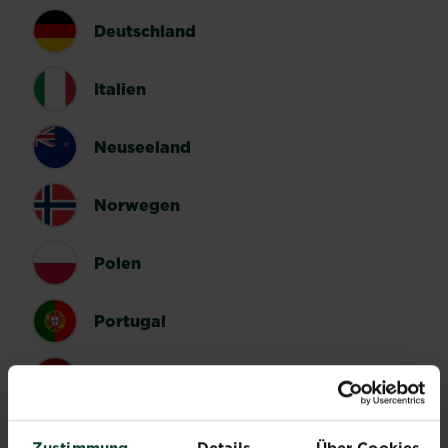
Deutschland
Italien
Neuseeland
Norwegen
Polen
Portugal
Spanien
Schweden
Zustimmung
Details
Über Cookies