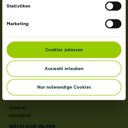
der Lizenz von OMS Investments, Inc.
Statistiken
PRODUKTE
Marketing
Rasen
Dünger
Erden
Cookies zulassen
Pflanzenschutz
Grundstoffe
Auswahl erlauben
Unkraut
Schädlinge
Reinigungsmittel
Nur notwendige Cookies
MARKEN
®
Substral
®
ROUNDUP
NÜTZLICHE HILFEN