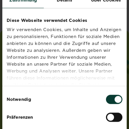
Vereinigtes Königreich
Diese Webseite verwendet Cookies
Wir verwenden Cookies, um Inhalte und Anzeigen
zu personalisieren, Funktionen für soziale Medien
anbieten zu können und die Zugriffe auf unsere
liebe
deinen
garten
Website zu analysieren. Außerdem geben wir
®
von Substral
Informationen zu Ihrer Verwendung unserer
ADRESSE
Website an unsere Partner für soziale Medien,
Werbung und Analysen weiter. Unsere Partner
Evergreen Garden Care Deutschland GmbH
führen diese Informationen möglicherweise mit
Am Brand 41
55116 Mainz
weiteren Daten zusammen, die Sie ihnen
Deutschland
bereitgestellt haben oder die sie im Rahmen Ihrer
Einwilligungsauswahl
Nutzung der Dienste gesammelt haben.
Notwendig
ROUNDUP® und Osmocote® sind eingetragene Marken
und werden unter Lizenz verwendet.
Weedex®, Tomcat®, Magisches Rasen-Pflaster®,
Präferenzen
EasyGreen®, EvenGreen® und HandyGreen® sind Marken
von OMS Investments, Inc und werden benutzt unter