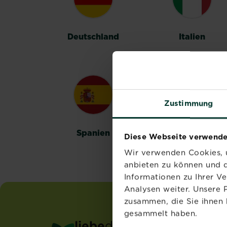
Deutschland
Italien
Zustimmung
Spanien
Schweden
Diese Webseite verwende
Wir verwenden Cookies, u
anbieten zu können und d
Informationen zu Ihrer V
Analysen weiter. Unsere 
zusammen, die Sie ihnen 
gesammelt haben.
liebe
deinen
garten