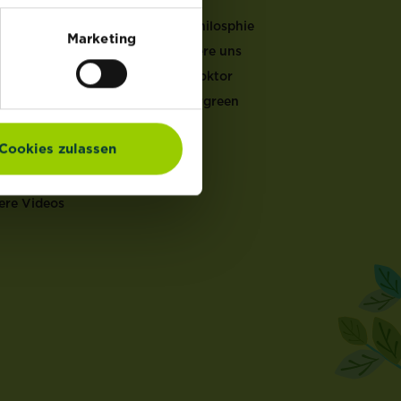
LFEN
Unsere Philosphie
Marketing
Kontaktiere uns
er Gartenkalender
Garten Doktor
ucht & Pflege
Mein Evergreen
ten Doktor
en Rechner
Cookies zulassen
ch Rechner
en Coach
ere Videos