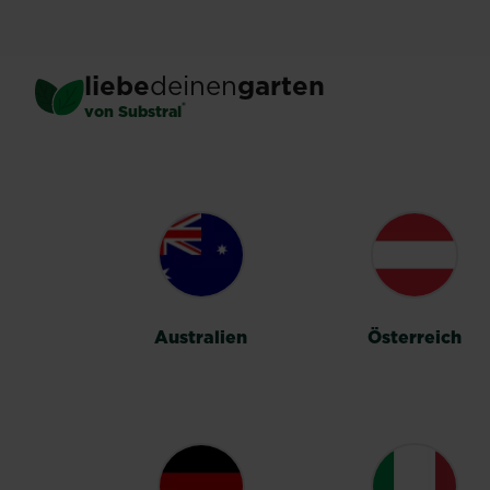
Skip
to
main
liebe
deinen
garten
content
®
von Substral
LÄNDERUMSC
Australien
Österreich