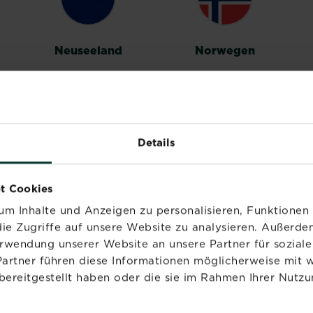
Neuseeland
Norwegen
Details
Vereinigtes
t Cookies
Königreich
m Inhalte und Anzeigen zu personalisieren, Funktionen 
ie Zugriffe auf unsere Website zu analysieren. Außerd
erwendung unserer Website an unsere Partner für sozia
Partner führen diese Informationen möglicherweise mit 
bereitgestellt haben oder die sie im Rahmen Ihrer Nutzu
PRODUKTE
MARKEN
NÜ