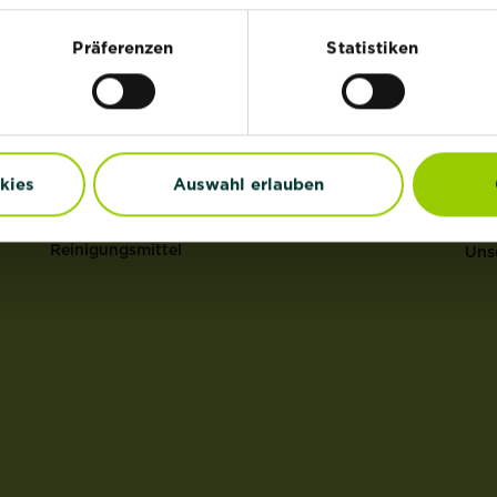
HI
®
Rasen
Substral
Präferenzen
Statistiken
®
Dünger
ROUNDUP
Uns
Erden
Anz
Pflanzenschutz
Gar
Grundstoffe
Erd
kies
Auswahl erlauben
Unkraut
Mul
Schädlinge
Ras
Reinigungsmittel
Uns