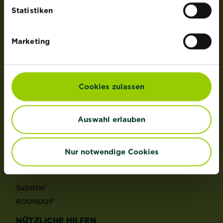
der Lizenz von OMS Investments, Inc.
Statistiken
PRODUKTE
Marketing
Rasen
Dünger
Erden
Cookies zulassen
Pflanzenschutz
Grundstoffe
Auswahl erlauben
Unkraut
Schädlinge
Reinigungsmittel
Nur notwendige Cookies
MARKEN
®
Substral
®
ROUNDUP
NÜTZLICHE HILFEN