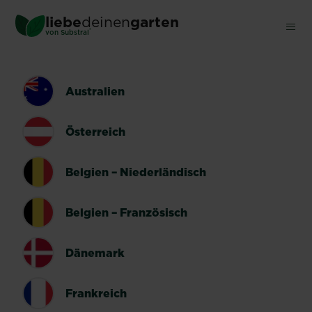
Skip
liebe
deinen
garten
to
®
von Substral
main
content
LÄNDERUMSCHALTER
Australien
Österreich
Belgien – Niederländisch
Belgien – Französisch
Dänemark
Frankreich