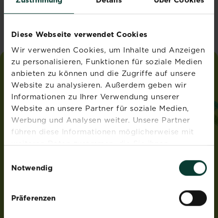
Vereinigtes Königreich
Diese Webseite verwendet Cookies
Wir verwenden Cookies, um Inhalte und Anzeigen
zu personalisieren, Funktionen für soziale Medien
anbieten zu können und die Zugriffe auf unsere
liebe
deinen
garten
Website zu analysieren. Außerdem geben wir
®
von Substral
Informationen zu Ihrer Verwendung unserer
ADRESSE
Website an unsere Partner für soziale Medien,
Werbung und Analysen weiter. Unsere Partner
Evergreen Garden Care Deutschland GmbH
führen diese Informationen möglicherweise mit
Am Brand 41
55116 Mainz
weiteren Daten zusammen, die Sie ihnen
Deutschland
bereitgestellt haben oder die sie im Rahmen Ihrer
Einwilligungsauswahl
Nutzung der Dienste gesammelt haben.
Notwendig
ROUNDUP® und Osmocote® sind eingetragene Marken
und werden unter Lizenz verwendet.
Weedex®, Tomcat®, Magisches Rasen-Pflaster®,
Präferenzen
EasyGreen®, EvenGreen® und HandyGreen® sind Marken
von OMS Investments, Inc und werden benutzt unter