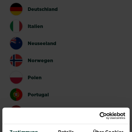
Deutschland
Italien
Neuseeland
Norwegen
Polen
Portugal
Spanien
Schweden
Zustimmung
Details
Über Cookies