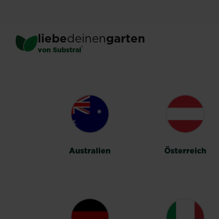
Skip
to
main
liebe
deinen
garten
content
®
von Substral
LÄNDERUMSC
Australien
Österreich