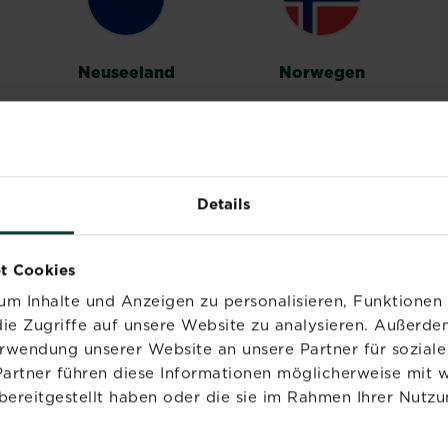
Neuseeland
Norwegen
Details
Vereinigtes
t Cookies
Königreich
m Inhalte und Anzeigen zu personalisieren, Funktionen 
ie Zugriffe auf unsere Website zu analysieren. Außerd
erwendung unserer Website an unsere Partner für sozia
Partner führen diese Informationen möglicherweise mit 
bereitgestellt haben oder die sie im Rahmen Ihrer Nutzu
PRODUKTE
MARKEN
NÜ