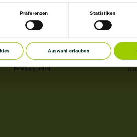
HI
®
Rasen
Substral
Präferenzen
Statistiken
®
Dünger
ROUNDUP
Uns
Erden
Anz
Pflanzenschutz
Gar
Grundstoffe
Erd
kies
Auswahl erlauben
Unkraut
Mul
Schädlinge
Ras
Reinigungsmittel
Uns