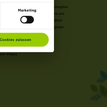
LFEN
Unsere Philosphie
Marketing
Kontaktiere uns
er Gartenkalender
Garten Doktor
ucht & Pflege
Mein Evergreen
ten Doktor
en Rechner
Cookies zulassen
ch Rechner
en Coach
ere Videos