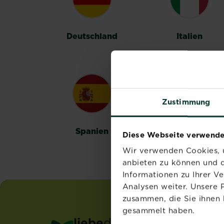
Deutschland
Italien
Zustimmung
Spanien
Schweden
Diese Webseite verwende
Wir verwenden Cookies, u
anbieten zu können und d
Informationen zu Ihrer V
Analysen weiter. Unsere 
zusammen, die Sie ihnen 
gesammelt haben.
liebe
deinen
garten