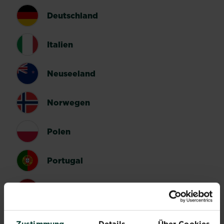
Deutschland
Italien
Neuseeland
Norwegen
Polen
Portugal
Spanien
Schweden
Zustimmung
Details
Über Cookies