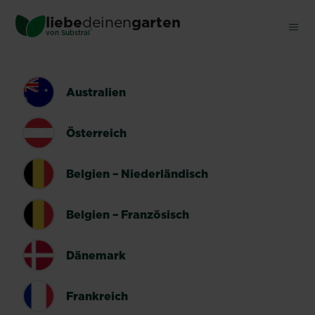
Skip
liebe
deinen
garten
to
®
von Substral
main
content
LÄNDERUMSCHALTER
Australien
Österreich
Belgien – Niederländisch
Belgien – Französisch
Dänemark
Frankreich