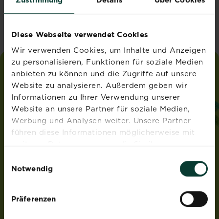
Vereinigtes Königreich
Diese Webseite verwendet Cookies
Wir verwenden Cookies, um Inhalte und Anzeigen
zu personalisieren, Funktionen für soziale Medien
anbieten zu können und die Zugriffe auf unsere
liebe
deinen
garten
Website zu analysieren. Außerdem geben wir
®
von Substral
Informationen zu Ihrer Verwendung unserer
ADRESSE
Website an unsere Partner für soziale Medien,
Werbung und Analysen weiter. Unsere Partner
Evergreen Garden Care Deutschland GmbH
führen diese Informationen möglicherweise mit
Am Brand 41
55116 Mainz
weiteren Daten zusammen, die Sie ihnen
Deutschland
bereitgestellt haben oder die sie im Rahmen Ihrer
Einwilligungsauswahl
Nutzung der Dienste gesammelt haben.
Notwendig
ROUNDUP® und Osmocote® sind eingetragene Marken
und werden unter Lizenz verwendet.
Weedex®, Tomcat®, Magisches Rasen-Pflaster®,
Präferenzen
EasyGreen®, EvenGreen® und HandyGreen® sind Marken
von OMS Investments, Inc und werden benutzt unter