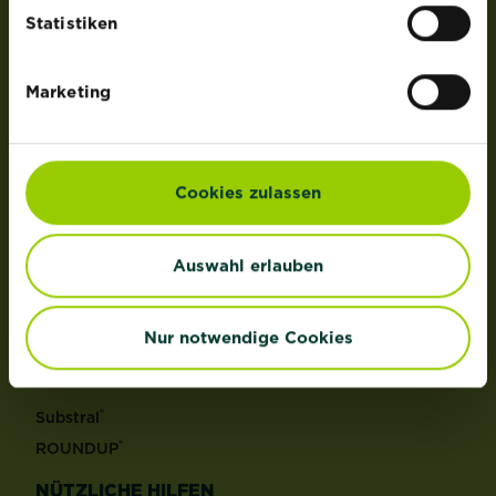
der Lizenz von OMS Investments, Inc.
Statistiken
PRODUKTE
Marketing
Rasen
Dünger
Erden
Cookies zulassen
Pflanzenschutz
Grundstoffe
Auswahl erlauben
Unkraut
Schädlinge
Reinigungsmittel
Nur notwendige Cookies
MARKEN
®
Substral
®
ROUNDUP
NÜTZLICHE HILFEN