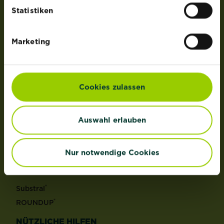
der Lizenz von OMS Investments, Inc.
Statistiken
PRODUKTE
Marketing
Rasen
Dünger
Erden
Cookies zulassen
Pflanzenschutz
Grundstoffe
Auswahl erlauben
Unkraut
Schädlinge
Reinigungsmittel
Nur notwendige Cookies
MARKEN
®
Substral
®
ROUNDUP
NÜTZLICHE HILFEN