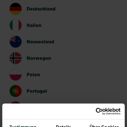
Deutschland
Italien
Neuseeland
Norwegen
Polen
Portugal
Spanien
Schweden
Zustimmung
Details
Über Cookies