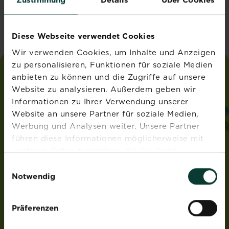
Vereinigtes Königreich
Diese Webseite verwendet Cookies
Wir verwenden Cookies, um Inhalte und Anzeigen
zu personalisieren, Funktionen für soziale Medien
anbieten zu können und die Zugriffe auf unsere
liebe
deinen
garten
Website zu analysieren. Außerdem geben wir
®
von Substral
Informationen zu Ihrer Verwendung unserer
ADRESSE
Website an unsere Partner für soziale Medien,
Werbung und Analysen weiter. Unsere Partner
Evergreen Garden Care Deutschland GmbH
führen diese Informationen möglicherweise mit
Am Brand 41
55116 Mainz
weiteren Daten zusammen, die Sie ihnen
Deutschland
bereitgestellt haben oder die sie im Rahmen Ihrer
Einwilligungsauswahl
Nutzung der Dienste gesammelt haben.
Notwendig
ROUNDUP® und Osmocote® sind eingetragene Marken
und werden unter Lizenz verwendet.
Weedex®, Tomcat®, Magisches Rasen-Pflaster®,
Präferenzen
EasyGreen®, EvenGreen® und HandyGreen® sind Marken
von OMS Investments, Inc und werden benutzt unter