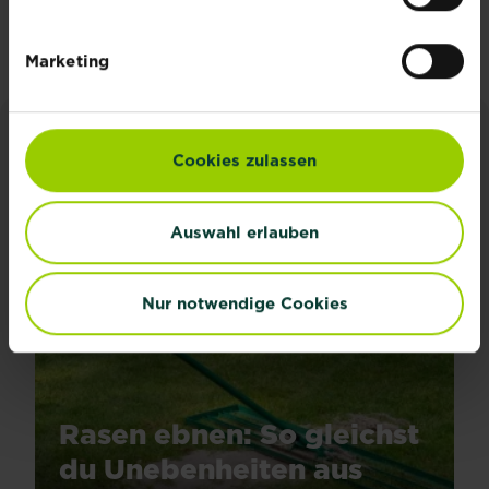
Jetzt anmelden
Marketing
INSPIRATION & RATGEBER
Cookies zulassen
Alle Artikel entdecken
Auswahl erlauben
Nur notwendige Cookies
Rasen ebnen: So gleichst
du Unebenheiten aus