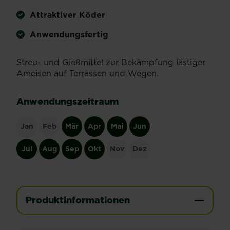
Attraktiver Köder
Anwendungsfertig
Streu- und Gießmittel zur Bekämpfung lästiger
Ameisen auf Terrassen und Wegen.
Anwendungszeitraum
Jan
Feb
Mär
Apr
Mai
Jun
Jul
Aug
Sep
Okt
Nov
Dez
Produktinformationen