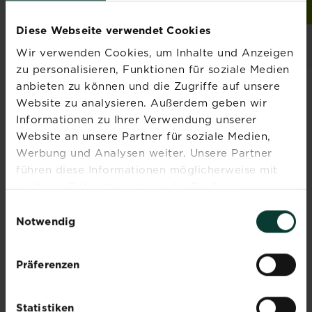
Zur Händlersuche
Jetzt kaufen
Substral® Naturen® Lan
Diese Webseite verwendet Cookies
Händler und
Verfügbarkeit
Wir verwenden Cookies, um Inhalte und Anzeigen
vergleichen
zu personalisieren, Funktionen für soziale Medien
anbieten zu können und die Zugriffe auf unsere
Website zu analysieren. Außerdem geben wir
Informationen zu Ihrer Verwendung unserer
Website an unsere Partner für soziale Medien,
Abonniere jetzt
Werbung und Analysen weiter. Unsere Partner
den Liebe deinen
führen diese Informationen möglicherweise mit
weiteren Daten zusammen, die Sie ihnen
Garten Newsletter
bereitgestellt haben oder die sie im Rahmen Ihrer
Einwilligungsauswahl
Melde dich jetzt zu unserem
Nutzung der Dienste gesammelt haben.
Notwendig
Newsletter an und erhalte
Inspiration, Tipps und
Präferenzen
Ratschläge von unseren
Experten.
Statistiken