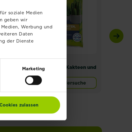
für soziale Medien
em geben wir
le Medien, Werbung und
weiteren Daten
ng der Dienste
®
Substral
Erde
Subs
e
Sukkulenten, Kakteen und
Medi
Marketing
Bonsai 5 L
Zitr
Zur Händlersuche
® Naturen® Anzucht & Kräutererde Torffrei
Cookies zulassen