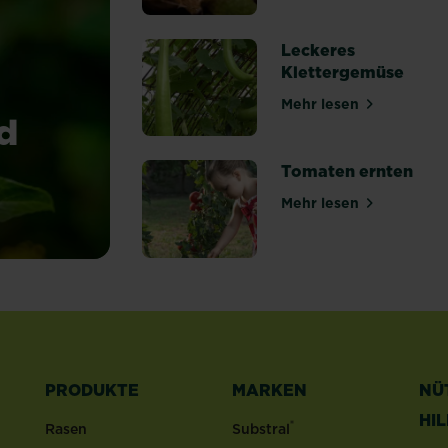
Leckeres
Klettergemüse
Mehr lesen
über Leckeres K
d
Tomaten ernten
Mehr lesen
über Tomaten e
PRODUKTE
MARKEN
NÜ
HI
®
Rasen
Substral