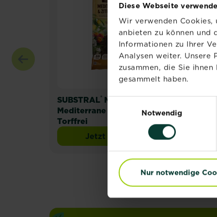
Diese Webseite verwende
Wir verwenden Cookies, u
anbieten zu können und d
Informationen zu Ihrer V
Analysen weiter. Unsere 
zusammen, die Sie ihnen 
gesammelt haben.
®
®
SUBSTRAL
Naturen
SUB
Einwilligungsauswahl
Mediterrane & Zitrus Erde
Zit
Notwendig
Torffrei
Jetzt kaufen
SUBSTRAL® Naturen® Mediter
Nur notwendige Coo