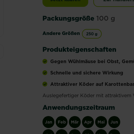
Packungsgröße
100 g
Andere Größen
250 g
Produkteigenschaften
Gegen Wühlmäuse bei Obst, Gemü
Schnelle und sichere Wirkung
Attraktiver Köder auf Karottenbas
Auslegefertiger Köder mit attraktivem 
Anwendungszeitraum
Jan
Feb
Mär
Apr
Mai
Jun