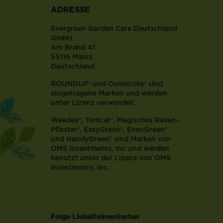
seine
ADRESSE
Widerstandsfähigkeit
aus.
Evergreen Garden Care Deutschland
Zur
GmbH
Am Brand 41
Begrünung
55116 Mainz
allerlei
Deutschland
Flächen
–
ROUNDUP® und Osmocote® sind
ob
eingetragene Marken und werden
unter Lizenz verwendet.
Mauer,
Boden
Weedex®, Tomcat®, Magisches Rasen-
oder
Pflaster®, EasyGreen®, EvenGreen®
Hauswand
und HandyGreen® sind Marken von
–
OMS Investments, Inc und werden
ist
benutzt unter der Lizenz von OMS
Investments, Inc.
der
Efeu
im
Garten...
Folge LiebeDeinenGarten