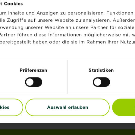
t Cookies
m Inhalte und Anzeigen zu personalisieren, Funktionen 
ie Zugriffe auf unsere Website zu analysieren. Außerd
erwendung unserer Website an unsere Partner für sozia
Partner führen diese Informationen möglicherweise mit 
bereitgestellt haben oder die sie im Rahmen Ihrer Nutzu
®
®
®
®
STRAL
Naturen
SUBSTRAL
Naturen
rus Nahrung
Anzucht & Kräutererd
Präferenzen
Statistiken
Torffrei
Jetzt kaufen
Jetzt kaufen
rane & Zitrus Erde Torffrei
SUBSTRAL® Naturen® Zitrus Nahrung
SUBSTRAL
kies
Auswahl erlauben