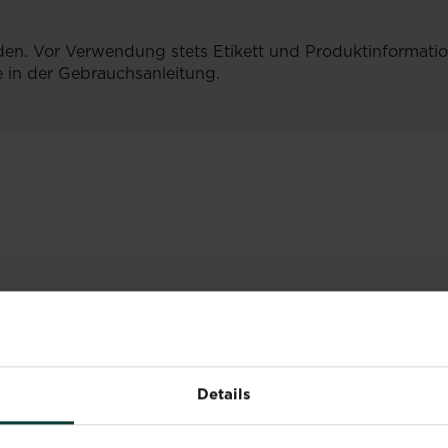
den. Vor Verwendung stets Etikett und Produktinformation
 in der Gebrauchsanleitung.
VERWANDTE PRODUKT
Details