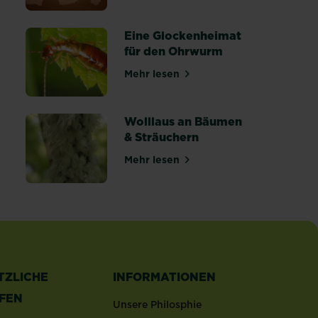
Eine Glockenheimat
für den Ohrwurm
Mehr lesen
lettergemüse
über Eine Glockenheimat für 
Wolllaus an Bäumen
& Sträuchern
rnten
Mehr lesen
über Wolllaus an Bäumen & Str
TZLICHE
INFORMATIONEN
LFEN
Unsere Philosphie