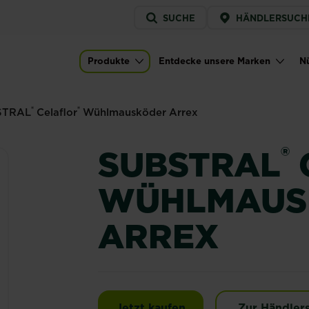
Service
SUCHE
HÄNDLERSUCH
menu
lmausköder Arrex
Produkte
Entdecke unsere Marken
Nü
)
Main navigation
®
®
STRAL
Celaflor
Wühlmausköder Arrex
®
SUBSTRAL
WÜHLMAUS
ARREX
SUBSTRAL® Celaflor®
Jetzt kaufen
Zur Händler