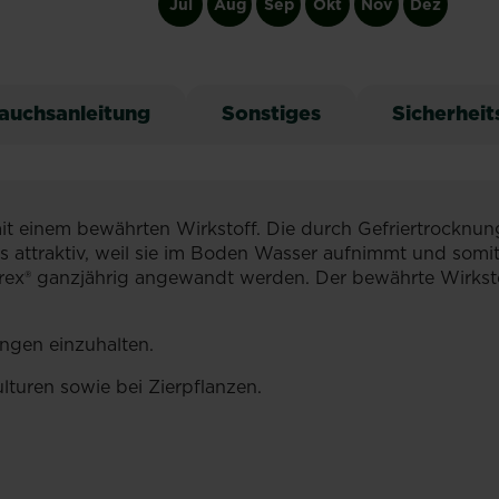
Jul
Aug
Sep
Okt
Nov
Dez
auchsanleitung
Sonstiges
Sicherheit
t einem bewährten Wirkstoff. Die durch Gefriertrocknun
 attraktiv, weil sie im Boden Wasser aufnimmt und somi
ex® ganzjährig angewandt werden. Der bewährte Wirkstoff
gen einzuhalten.
lturen sowie bei Zierpflanzen.