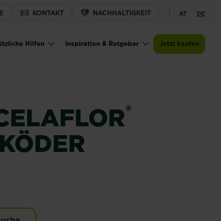
E
KONTAKT
NACHHALTIGKEIT
AT
DE
Jetzt kaufen
Zur Händlersuche
SUBSTRAL® Celaflor® Wühlmausköder Arrex
tzliche Hilfen
Inspiration & Ratgeber
Jetzt kaufen
®
CELAFLOR
KÖDER
 Wühlmausköder Arrex
suche