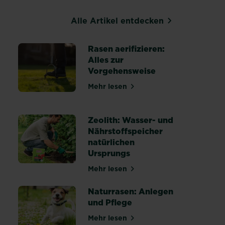
Alle Artikel entdecken
Rasen aerifizieren:
Alles zur
Vorgehensweise
Mehr lesen
über Rasen aerifizieren: Alles
heiten erkennen, behandeln und vorbeugen
Zeolith: Wasser- und
Nährstoffspeicher
natürlichen
r einen gesunden Rasen
Ursprungs
Mehr lesen
über Zeolith: Wasser- und Nähr
Naturrasen: Anlegen
und Pflege
Mehr lesen
über Naturrasen: Anlegen und 