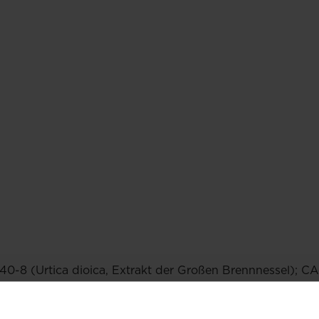
40-8 (Urtica dioica, Extrakt der Großen Brennnessel); CAS
erordnung (EU) des Rates Nr. 2017/419 sowie gemäß A