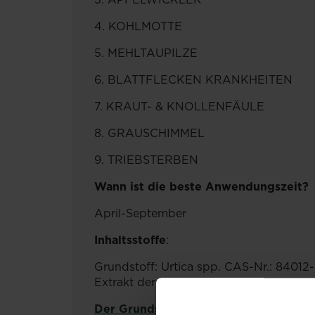
4. KOHLMOTTE
5. MEHLTAUPILZE
6. BLATTFLECKEN KRANKHEITEN
7. KRAUT- & KNOLLENFÄULE
8. GRAUSCHIMMEL
9. TRIEBSTERBEN
Wann ist die beste Anwendungszeit?
April-September
Inhaltsstoffe
:
Grundstoff: Urtica spp. CAS-Nr.: 84012-
Extrakt der Kleinen Brennnessel)
Der Grundstoff gemäß Durchführungsv