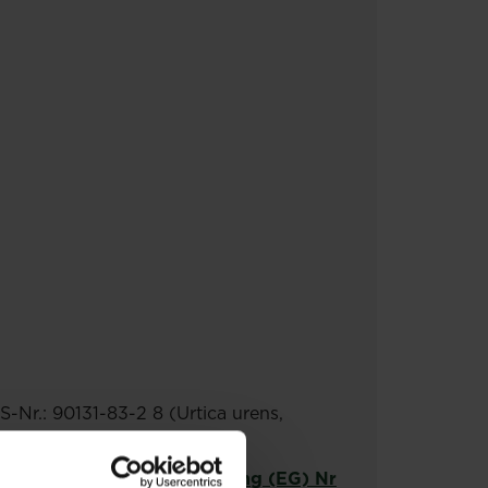
-Nr.: 90131-83-2 8 (Urtica urens,
rtikel 23 der EU Verordnung (EG) Nr