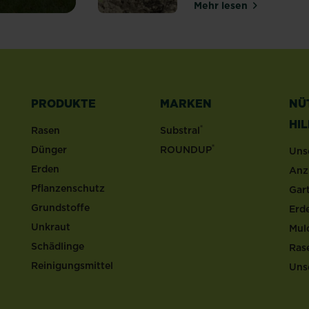
Mehr lesen
über Gemüsebeet
PRODUKTE
MARKEN
NÜ
HI
®
Rasen
Substral
®
Dünger
ROUNDUP
Uns
Erden
Anz
Pflanzenschutz
Gar
Grundstoffe
Erd
Unkraut
Mul
Schädlinge
Ras
Reinigungsmittel
Uns