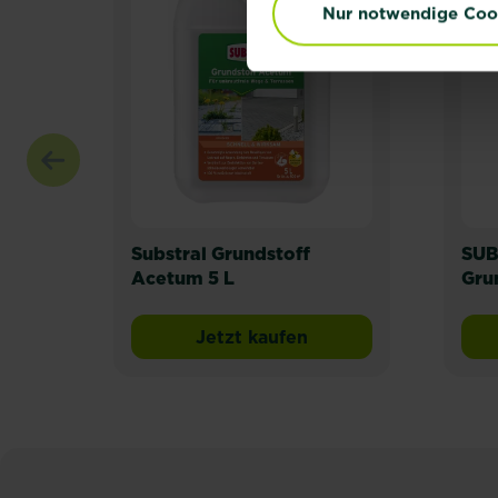
Nur notwendige Coo
Substral Grundstoff
SUB
Acetum 5 L
Gru
Jetzt kaufen
Substral Grundstoff Acetu