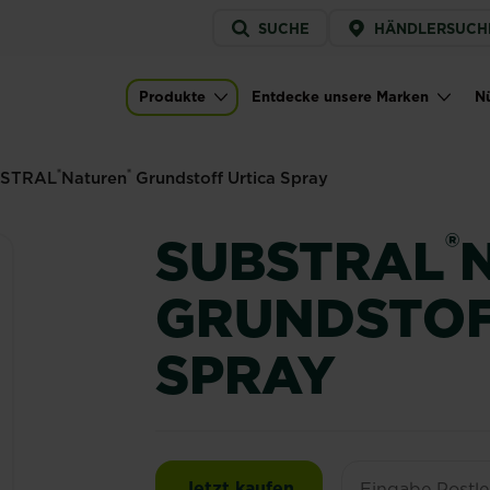
Service
SUCHE
HÄNDLERSUCH
menu
dstoff Urtica Spray
Produkte
Entdecke unsere Marken
Nü
)
Main navigation
®
®
STRAL
Naturen
Grundstoff Urtica Spray
®
SUBSTRAL
GRUNDSTOF
SPRAY
SUBSTRAL®Naturen® Gr
Jetzt kaufen