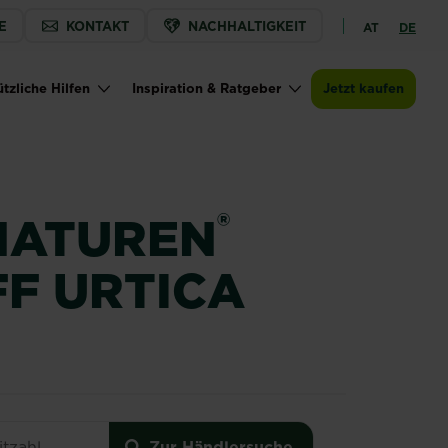
E
KONTAKT
NACHHALTIGKEIT
AT
DE
Jetzt kaufen
Zur Händlersuche
SUBSTRAL®Naturen® Grundstoff Urtica Spray
tzliche Hilfen
Inspiration & Ratgeber
Jetzt kaufen
®
NATUREN
F URTICA
undstoff Urtica Spray
Zur Händlersuche