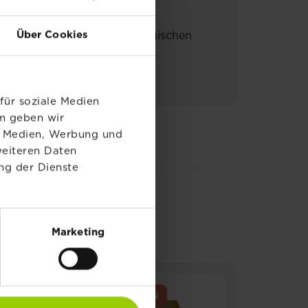
Über Cookies
t in der ökologischen/biologischen
n der Gebrauchsanleitung.
nen lesen.
für soziale Medien
em geben wir
le Medien, Werbung und
weiteren Daten
ng der Dienste
E
Marketing
EMPFOHLEN