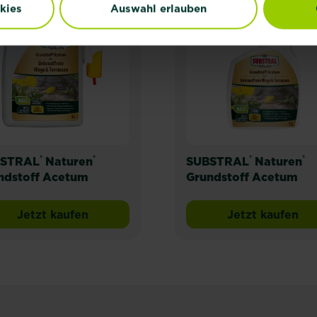
kies
Auswahl erlauben
®
®
®
®
STRAL
Naturen
SUBSTRAL
Naturen
ndstoff Acetum
Grundstoff Acetum
Jetzt kaufen
Jetzt kaufen
m 5 L
SUBSTRAL® Naturen® Grundstoff Acetum
SUBSTRAL