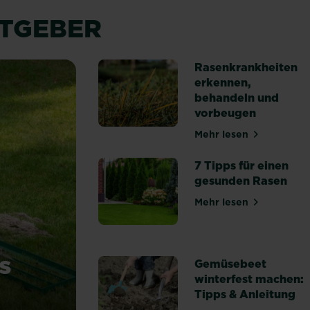
ATGEBER
Rasenkrankheiten
erkennen,
behandeln und
vorbeugen
Mehr lesen
über Rasenkrank
7 Tipps für einen
gesunden Rasen
Mehr lesen
über 7 Tipps fü
s
Gemüsebeet
winterfest machen:
Tipps & Anleitung
du Unebenheiten aus