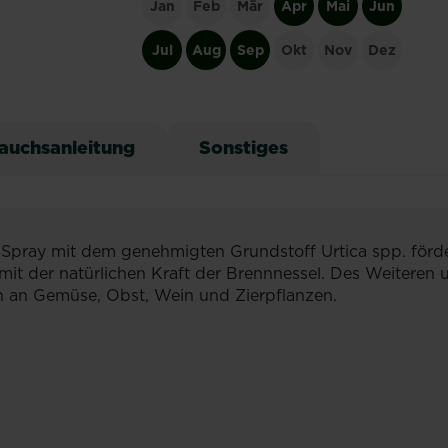
Jan
Feb
Mär
Apr
Mai
Jun
Jul
Aug
Sep
Okt
Nov
Dez
auchsanleitung
Sonstiges
Spray mit dem genehmigten Grundstoff Urtica spp. förde
t der natürlichen Kraft der Brennnessel. Des Weiteren 
n an Gemüse, Obst, Wein und Zierpflanzen.