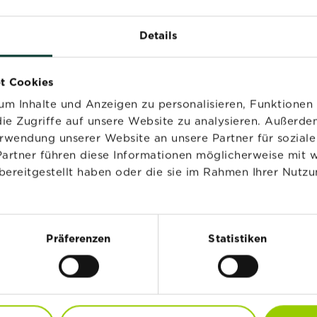
Details
t der EG-Öko-Verordnung EG 834/2007idgF und darf somi
achten Sie die Warnhinweise und Sicherheitsratschläge i
den. Vor Verwendung stets Etikett und Produktinformatio
t Cookies
m Inhalte und Anzeigen zu personalisieren, Funktionen 
ie Zugriffe auf unsere Website zu analysieren. Außerd
erwendung unserer Website an unsere Partner für sozia
Partner führen diese Informationen möglicherweise mit 
bereitgestellt haben oder die sie im Rahmen Ihrer Nutzu
VERWANDTE PRODUKT
Präferenzen
Statistiken
NEU