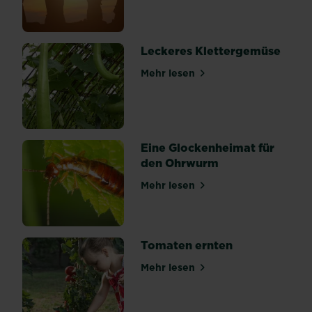
Zur
Begrünung
allerlei
Leckeres Klettergemüse
Flächen
–
Mehr lesen
über Leckeres Klettergemü
ob
Mauer,
Boden
oder
Eine Glockenheimat für
Hauswand
den Ohrwurm
–
ist
Mehr lesen
über Eine Glockenheimat f
der
Efeu
im
Garten...
Tomaten ernten
Mehr lesen
über Tomaten ernten