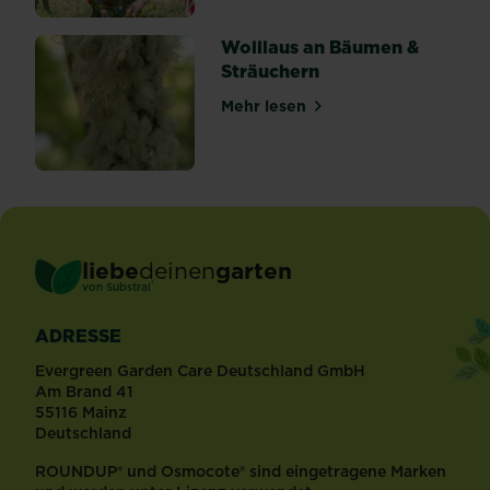
Wolllaus an Bäumen &
Sträuchern
Mehr lesen
über Wolllaus an Bäumen &
liebe
deinen
garten
®
von Substral
ADRESSE
Evergreen Garden Care Deutschland GmbH
Am Brand 41
55116 Mainz
Deutschland
ROUNDUP® und Osmocote® sind eingetragene Marken