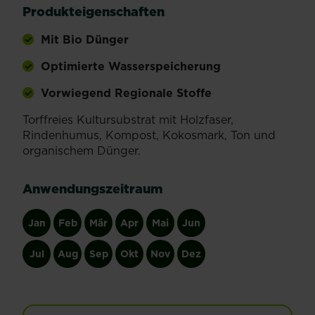
Produkteigenschaften
Mit Bio Dünger
Optimierte Wasserspeicherung
Vorwiegend Regionale Stoffe
Torffreies Kultursubstrat mit Holzfaser,
Rindenhumus, Kompost, Kokosmark, Ton und
organischem Dünger.
Anwendungszeitraum
Jan
Feb
Mär
Apr
Mai
Jun
Jul
Aug
Sep
Okt
Nov
Dez