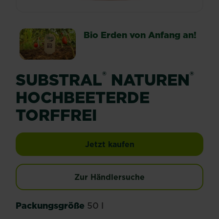
Bio Erden von Anfang an!
®
®
SUBSTRAL
NATUREN
HOCHBEETERDE
TORFFREI
Substral® Naturen® H
Jetzt kaufen
Zur Händlersuche
Packungsgröße
50 l