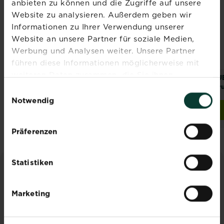
NEU
NEU
anbieten zu können und die Zugriffe auf unsere
Website zu analysieren. Außerdem geben wir
Informationen zu Ihrer Verwendung unserer
Website an unsere Partner für soziale Medien,
Werbung und Analysen weiter. Unsere Partner
führen diese Informationen möglicherweise mit
weiteren Daten zusammen, die Sie ihnen
®
®
Substral Grundstoff
SUBSTRAL
Naturen
SU
bereitgestellt haben oder die sie im Rahmen Ihrer
Acetum 5 L
Grundstoff Acetum
Gr
Einwilligungsauswahl
Nutzung der Dienste gesammelt haben.
Notwendig
Jetzt kaufen
Jetzt kaufen
Substral Grundstoff Acetum 5 L
SUBSTRAL® Naturen® G
Präferenzen
Statistiken
INSPIRATION & RATGEBER
Marketing
Alle Artikel entdecken