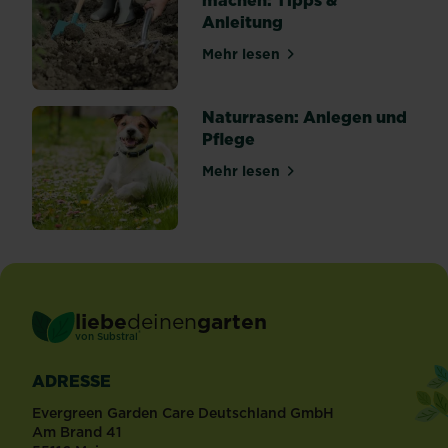
Anleitung
Mehr lesen
über Gemüsebeet winterfes
Naturrasen: Anlegen und
Pflege
Mehr lesen
über Naturrasen: Anlegen u
liebe
deinen
garten
®
von Substral
ADRESSE
Evergreen Garden Care Deutschland GmbH
Am Brand 41