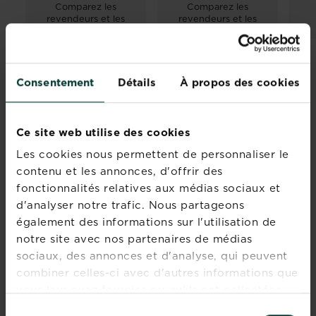
Comparez les
Comparez les
revendeurs et les
revendeurs et les
stocks
stocks
Consentement
Détails
À propos des cookies
Rejoignez la
Ce site web utilise des cookies
newsletter La
Les cookies nous permettent de personnaliser le
Pause Jardin
contenu et les annonces, d'offrir des
fonctionnalités relatives aux médias sociaux et
Recevez des conseils sur-
d'analyser notre trafic. Nous partageons
mesure directement dans
également des informations sur l'utilisation de
votre boîte mail
notre site avec nos partenaires de médias
sociaux, des annonces et d'analyse, qui peuvent
S'inscrire
combiner celles-ci avec d'autres informations que
vous leur avez fournies ou qu'ils ont collectées
lors de votre utilisation de leurs services.
Sélection