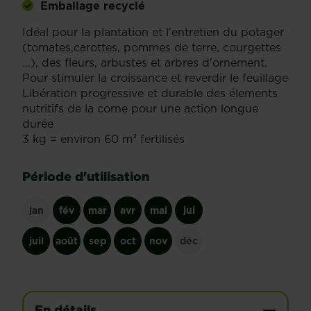
Emballage recyclé
Idéal pour la plantation et l'entretien du potager
(tomates,carottes, pommes de terre, courgettes
...), des fleurs, arbustes et arbres d'ornement.
Pour stimuler la croissance et reverdir le feuillage
Libération progressive et durable des élements
nutritifs de la corne pour une action longue
durée
3 kg = environ 60 m² fertilisés
Période d'utilisation
jan
fév
mar
avr
mai
jui
juil
août
sep
oct
nov
déc
En détails