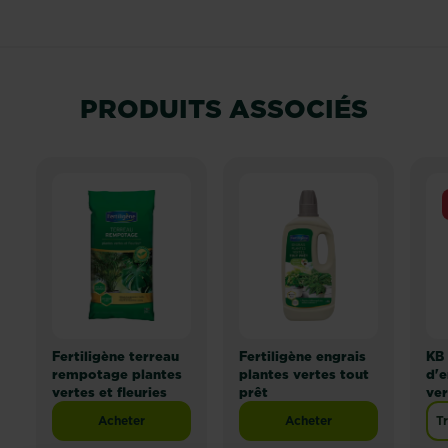
PRODUITS ASSOCIÉS
Fertiligène terreau
Fertiligène engrais
KB
rempotage plantes
plantes vertes tout
d'e
vertes et fleuries
prêt
ver
Acheter
Acheter
T
Fertiligène terreau rempotage plantes vertes et fleuri
Fertiligène engrais pla