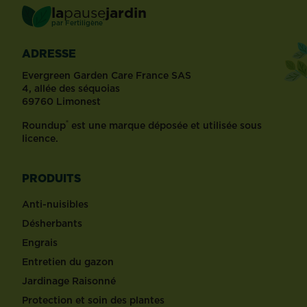
la
pause
jardin
®
par
Fertiligène
ADRESSE
Evergreen Garden Care France SAS
4, allée des séquoias
69760 Limonest
®
Roundup
est une marque déposée et utilisée sous
licence.
PRODUITS
Anti-nuisibles
Désherbants
Engrais
Entretien du gazon
Jardinage Raisonné
Protection et soin des plantes