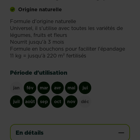
Origine naturelle
Formule d'origine naturelle
Universel, il s'utilise avec toutes les variétés de
légumes, fruits et fleurs
Nourrit jusqu'à 3 mois
Formule en bouchons pour faciliter l'épandage
11 kg = jusqu'à 220 m² fertilisés
Période d'utilisation
jan
fév
mar
avr
mai
jui
juil
août
sep
oct
nov
déc
En détails