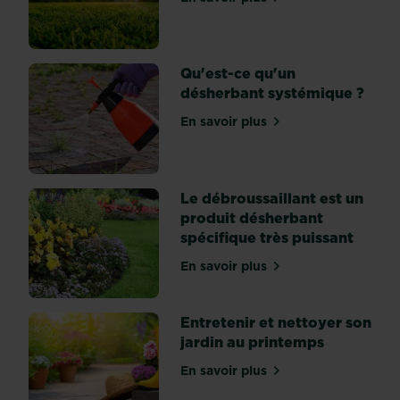
sur Tout savoir sur les dés
pousses
grandissent
très
Qu'est-ce qu'un
vite,
désherbant systémique ?
et
lorsqu’elles
En savoir plus
sur Qu'est-ce qu'un déshe
touchent
le
sol,
elles
Le débroussaillant est un
produisent...
produit désherbant
spécifique très puissant
En savoir plus
sur Le débroussaillant est
Entretenir et nettoyer son
jardin au printemps
En savoir plus
sur Entretenir et nettoyer