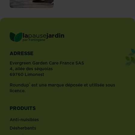
la
pause
jardin
®
par
Fertiligène
ADRESSE
Evergreen Garden Care France SAS
4, allée des séquoias
69760 Limonest
®
Roundup
est une marque déposée et utilisée sous
licence.
PRODUITS
Anti-nuisibles
Désherbants