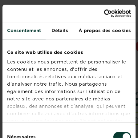
PRODUITS ASSOCIÉS
Consentement
Détails
À propos des cookies
Ce site web utilise des cookies
Les cookies nous permettent de personnaliser le
contenu et les annonces, d'offrir des
fonctionnalités relatives aux médias sociaux et
d'analyser notre trafic. Nous partageons
également des informations sur l'utilisation de
KB terreau plantes
KB terreau
Fer
notre site avec nos partenaires de médias
fleuries et
rempotage sans
pre
géraniums sans
tourbe
san
sociaux, des annonces et d'analyse, qui peuvent
tourbe
combiner celles-ci avec d'autres informations que
Trouver un magasin
Trouver un magasin
T
vous leur avez fournies ou qu'ils ont collectées
lors de votre utilisation de leurs services.
Sélection
Nécessaires
du