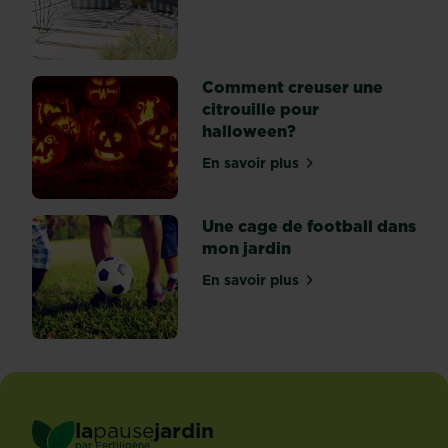
à
la
sérénité,
à
Comment creuser une
la
citrouille pour
paix
halloween?
et
En savoir plus
à
sur Comment creuser une c
la...
Une cage de football dans
mon jardin
En savoir plus
sur Une cage de football d
la
pause
jardin
®
par
Fertiligène