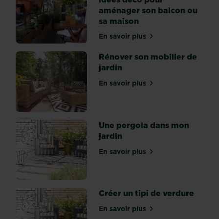
peu
aménager son balcon ou
de
sa maison
pays
atteignent
En savoir plus
sur Un jardin sans jardin 
le
même
Rénover son mobilier de
degré
jardin
de
En savoir plus
perfectionnement
sur Rénover son mobilier d
que
la
France.
Une pergola dans mon
Si
jardin
nos
propres
En savoir plus
sur Une pergola dans mon 
jardins
ressemblent
à
Créer un tipi de verdure
des
sanctuaires
En savoir plus
sur Créer un tipi de verdu
dédiés