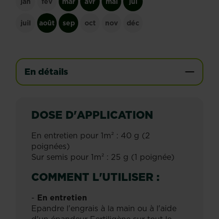
jan
fév
mar
avr
mai
jui
juil
août
sep
oct
nov
déc
En détails
DOSE D'APPLICATION
En entretien pour 1m² : 40 g (2
poignées)
Sur semis pour 1m² : 25 g (1 poignée)
COMMENT L'UTILISER :
-
En entretien
Epandre l'engrais à la main ou à l'aide