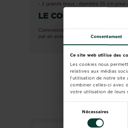
- 2 grands trous : diamètre 35 cm pour 
LE CONSEIL LA PAUS
Commencer la fertilisation 4 semaines ap
par an avec un engrais classique.
Consentement
Ce site web utilise des c
Les cookies nous permette
relatives aux médias soci
l'utilisation de notre si
combiner celles-ci avec d
votre utilisation de leurs 
Sélection
Nécessaires
du
consentement