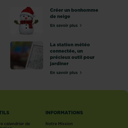
Créer un bonhomme
de neige
En savoir plus
nter, semer
sur Créer un bonhomme de ne
La station météo
connectée, un
précieux outil pour
ue la tourbe ?
jardiner
En savoir plus
sur La station météo connectée
TILS
INFORMATIONS
e calendrier de
Notre Mission