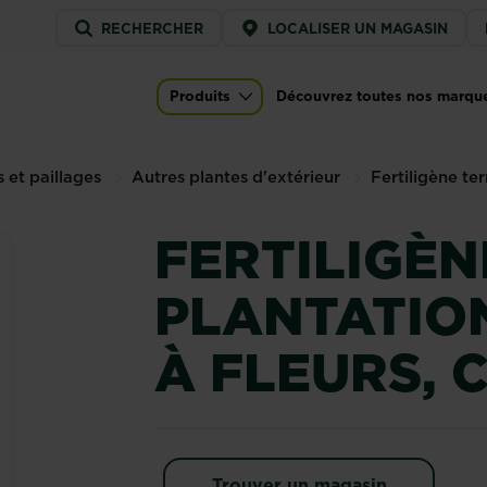
Service
RECHERCHER
LOCALISER UN MAGASIN
menu
tion, arbustes à fleurs, conifères
Produits
Découvrez toutes nos marqu
Main navigation
et paillages
Autres plantes d'extérieur
Fertiligène ter
FERTILIGÈ
PLANTATIO
À FLEURS, 
Trouver un magasin