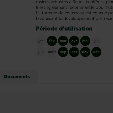
rosiers, arbustes à fleurs, conifères, pl
Il est également recommandé pour l’util
La formule de ce terreau est conçue pou
favoraisant le développement des racines
Période d'utilisation
jan
fév
mar
avr
mai
jui
juil
août
sep
oct
nov
déc
Documents