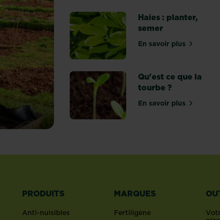
Haies : planter,
semer
En savoir plus
sur Haies : pla
Qu'est ce que la
tourbe ?
En savoir plus
sur Qu'est ce q
PRODUITS
MARQUES
OU
Anti-nuisibles
Fertiligène
Votr