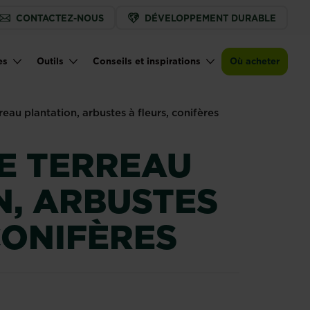
CONTACTEZ-NOUS
DÉVELOPPEMENT DURABLE
Trouver un magasin
es
Outils
Conseils et inspirations
Où acheter
reau plantation, arbustes à fleurs, conifères
NE TERREAU
N, ARBUSTES
CONIFÈRES