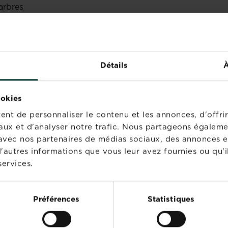
arbres
E JARDIN
rès la plantation à raison d'une fertilisation par an ave
Détails
À
ookies
nt de personnaliser le contenu et les annonces, d'offrir
aux et d'analyser notre trafic. Nous partageons égaleme
te avec nos partenaires de médias sociaux, des annonces e
'autres informations que vous leur avez fournies ou qu'il
services.
PRODUITS ASSOCIÉS
Préférences
Statistiques