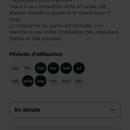
1 application pour 4 actions !
Grâce à sa composition riche en azote, cet
engrais reverdit le gazon et le nourrit pour 3
mois.
La croissance du gazon est stimulée, il se
densifie ce qui limite l'installation des mauvaises
herbes et des mousses.
Période d'utilisation
jan
fév
mar
avr
mai
jui
juil
août
sep
oct
nov
déc
En détails