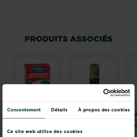
PRODUITS ASSOCIÉS
Consentement
Détails
À propos des cookies
Fertiligène
Capinea X
Na
désherbant jardin,
Fertiligène Rouleau
de
cours, allée
de paillage
mul
concentré
sécheresse et gel
Ce site web utilise des cookies