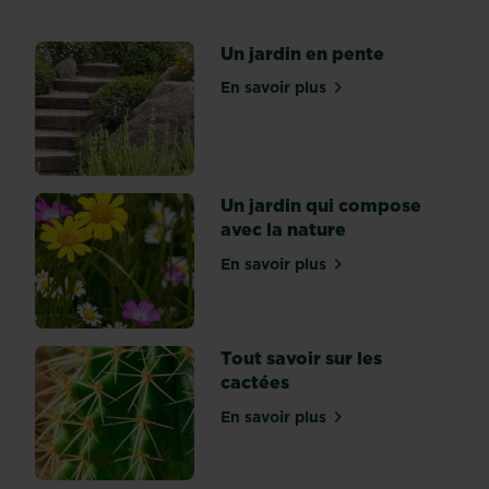
du
«
Un jardin en pente
jardin
à
En savoir plus
sur Un jardin en pente
la
française
»,
dont
il
Un jardin qui compose
refuse
avec la nature
le
En savoir plus
tracé
sur Un jardin qui compose 
géométrique
et
les
Tout savoir sur les
perspectives
cactées
grandiloquentes,
le
En savoir plus
sur Tout savoir sur les cac
jardin
à
l’anglaise