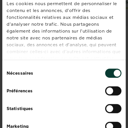
Acheter
Trouver un magasin
T
Les cookies nous permettent de personnaliser le
Fertiligène désherbant jardin, cours, allée concentré
contenu et les annonces, d'offrir des
Comparez les
fonctionnalités relatives aux médias sociaux et
revendeurs et les
stocks
d'analyser notre trafic. Nous partageons
également des informations sur l'utilisation de
notre site avec nos partenaires de médias
sociaux, des annonces et d'analyse, qui peuvent
combiner celles-ci avec d'autres informations que
Rejoignez la
vous leur avez fournies ou qu'ils ont collectées
lors de votre utilisation de leurs services.
newsletter La
Sélection
Nécessaires
du
Pause Jardin
consentement
Recevez des conseils sur-
Préférences
mesure directement dans
votre boîte mail
Statistiques
S'inscrire
Marketing