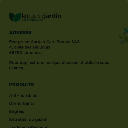
la
pause
jardin
®
par
Fertiligène
ADRESSE
Evergreen Garden Care France SAS
4, allée des séquoias
69760 Limonest
®
Roundup
est une marque déposée et utilisée sous
licence.
PRODUITS
Anti-nuisibles
Désherbants
Engrais
Entretien du gazon
Jardinage Raisonné