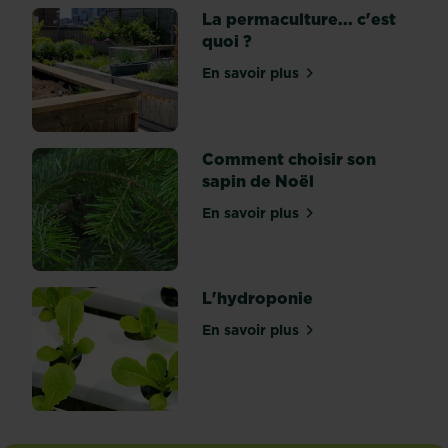
La permaculture... c'est
puise
quoi ?
son
inspiration
En savoir plus
sur La permaculture... c'es
dans
le
romantisme
cher
Comment choisir son
à
sapin de Noël
Jean-
En savoir plus
Jacques...
sur Comment choisir son s
L'hydroponie
En savoir plus
sur L'hydroponie