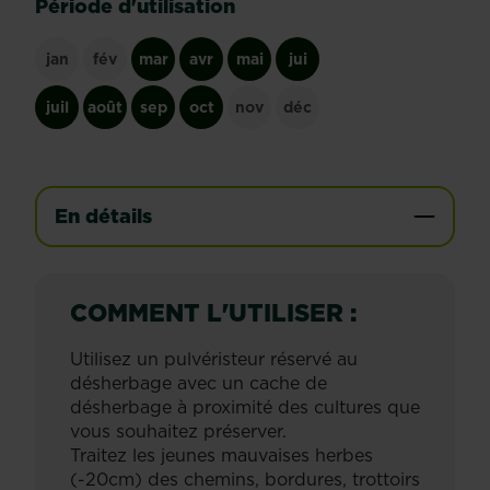
Période d'utilisation
jan
fév
mar
avr
mai
jui
juil
août
sep
oct
nov
déc
En détails
COMMENT L'UTILISER :
Utilisez un pulvéristeur réservé au
désherbage avec un cache de
désherbage à proximité des cultures que
vous souhaitez préserver.
Traitez les jeunes mauvaises herbes
(-20cm) des chemins, bordures, trottoirs