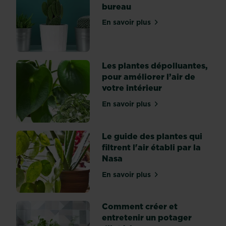
bureau
a
des
En savoir plus
sur Les meilleures plantes
cactus…
Et
même
un
Les plantes dépolluantes,
certain
pour améliorer l’air de
nombre,
votre intérieur
parce
En savoir plus
que
sur Les plantes dépolluante
la
famille
Le guide des plantes qui
compte
filtrent l'air établi par la
plus
Nasa
de
2000
En savoir plus
sur Le guide des plantes qui
espèces
différentes
Comment créer et
!
entretenir un potager
Alors