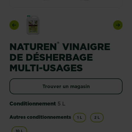
Previous
Next
®
NATUREN
VINAIGRE
DE DÉSHERBAGE
MULTI-USAGES
Trouver un magasin
Conditionnement
5 L
Autres conditionnements
1 L
2 L
10 L