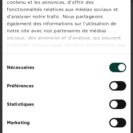
revendeurs et les
r
contenu et les annonces, d'offrir des
stocks
fonctionnalités relatives aux médias sociaux et
d'analyser notre trafic. Nous partageons
également des informations sur l'utilisation de
notre site avec nos partenaires de médias
sociaux, des annonces et d'analyse, qui peuvent
Rejoignez la
combiner celles-ci avec d'autres informations que
newsletter La
vous leur avez fournies ou qu'ils ont collectées
lors de votre utilisation de leurs services.
Pause Jardin
Sélection
Nécessaires
du
Recevez des conseils sur-
consentement
mesure directement dans
Préférences
votre boîte mail
S'inscrire
Statistiques
Marketing