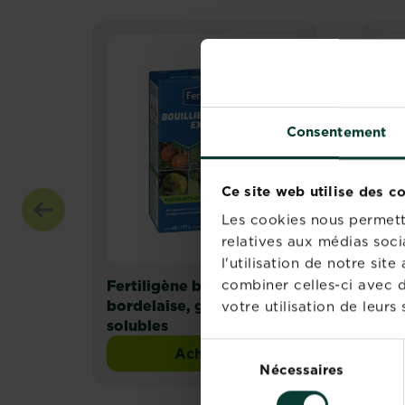
Consentement
Ce site web utilise des c
Les cookies nous permette
relatives aux médias soci
l'utilisation de notre si
combiner celles-ci avec d
Fertiligène bouillie
KB b
bordelaise, granulés
gra
votre utilisation de leurs 
solubles
Sélection
Acheter
Fertiligène bouillie bordel
Nécessaires
du
consentement