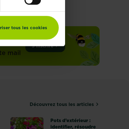
riser tous les cookies
din
S'inscrire
te mail
Découvrez tous les articles
Pots d’extérieur :
identifier, résoudre