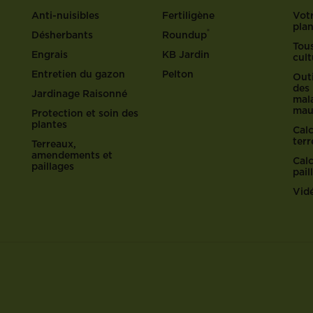
Anti-nuisibles
Fertiligène
Votr
pla
®
Désherbants
Roundup
Tous
Engrais
KB Jardin
cult
Entretien du gazon
Pelton
Outi
des 
Jardinage Raisonné
mala
mau
Protection et soin des
plantes
Cal
ter
Terreaux,
amendements et
Cal
paillages
pail
Vid