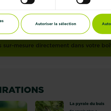
es
Autoriser la sélection
Auto
 newsletter La Pause Jar
s sur-mesure directement dans votre boî
PIRATIONS
La pyrale du buis