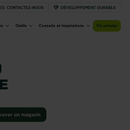
CONTACTEZ-NOUS
DÉVELOPPEMENT DURABLE
Trouver un magasin
es
Outils
Conseils et inspirations
Où acheter
U
E
ouver un magasin