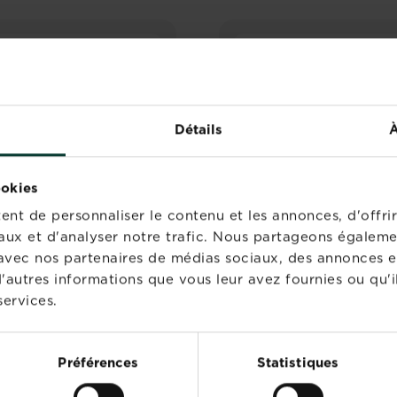
Détails
À
ookies
nt de personnaliser le contenu et les annonces, d'offrir
aux et d'analyser notre trafic. Nous partageons égaleme
te avec nos partenaires de médias sociaux, des annonces e
'autres informations que vous leur avez fournies ou qu'il
ouillie bordelaise,
Fertiligène solution
nulés solubles
bordelaise liquide
services.
concentrée
Trouver un magasin
Trouver un magasi
aise, granulés solubles
Préférences
Statistiques