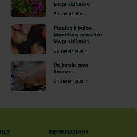
u buis
les problèmes
En savoir plus
sur Pots d’extérieur : identifi
Plantes à bulbe :
identifier, résoudre
les problèmes
En savoir plus
aces : identifier, résoudre les problèmes
sur Plantes à bulbe : identifie
Un jardin sans
limaces
En savoir plus
ans pucerons
sur Un jardin sans limaces
TILS
INFORMATIONS