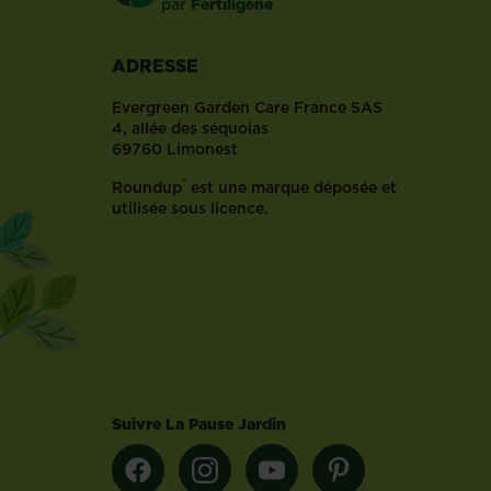
par
Fertiligène
et
dévoué.
Oui,
ADRESSE
mais
voilà
Evergreen Garden Care France SAS
:
4, allée des séquoias
69760 Limonest
malgré
toutes
®
Roundup
est une marque déposée et
ses
utilisée sous licence.
qualités
votre
toutou
adoré
prend
votre
jardin
pour
son
Suivre La Pause Jardin
terrain
de
jeux,