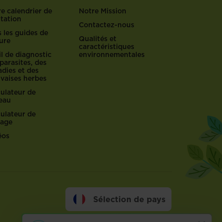
e calendrier de
Notre Mission
ntation
Contactez-nous
 les guides de
Qualités et
ure
caractéristiques
l de diagnostic
environnementales
parasites, des
dies et des
vaises herbes
culateur de
reau
culateur de
lage
éos
Sélection de pays