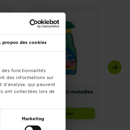
 propos des cookies
 des fonctionnalités
nt des informations sur
t d'analyse, qui peuvent
s ont collectées lors de
Fertiligène anti-maladies
Fert
rosiers
ultra
orne
n
Acheter
Fertiligène anti-maladies ro
Marketing