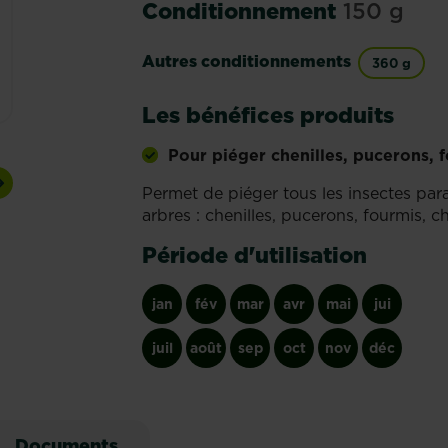
Conditionnement
150 g
Autres conditionnements
360 g
Les bénéfices produits
Pour piéger chenilles, pucerons, f
Permet de piéger tous les insectes para
Next
arbres : chenilles, pucerons, fourmis, c
Période d'utilisation
jan
fév
mar
avr
mai
jui
juil
août
sep
oct
nov
déc
Documents