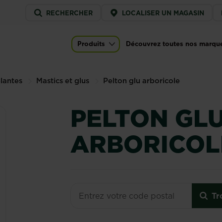
Service
RECHERCHER
LOCALISER UN MAGASIN
menu
Produits
Découvrez toutes nos marqu
)
Main navigation
plantes
Mastics et glus
Pelton glu arboricole
PELTON GL
ARBORICOL
Tr