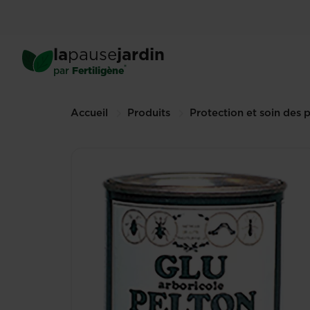
Skip
to
main
Pelton glu arboricole
la
pause
jardin
content
150 g (Autres tailles disponibles
®
par
Fertiligène
Breadcrumbs
Accueil
Produits
Protection et soin des 