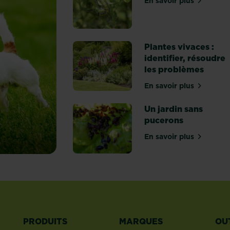
En savoir plus
sur La pyrale d
Plantes vivaces :
identifier, résoudre
les problèmes
En savoir plus
sur Plantes viv
Un jardin sans
pucerons
En savoir plus
sur Un jardin s
PRODUITS
MARQUES
OU