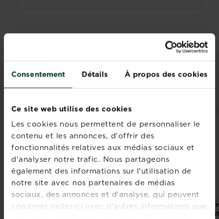
Consentement
Détails
À propos des cookies
PRODUITS ASSOCIÉS
Ce site web utilise des cookies
Les cookies nous permettent de personnaliser le
contenu et les annonces, d'offrir des
fonctionnalités relatives aux médias sociaux et
d'analyser notre trafic. Nous partageons
également des informations sur l'utilisation de
notre site avec nos partenaires de médias
sociaux, des annonces et d'analyse, qui peuvent
Fertiligène
KB engrais tout prêt
Fer
combiner celles-ci avec d'autres informations que
performance
plantes fleuries,
bât
vous leur avez fournies ou qu'ils ont collectées