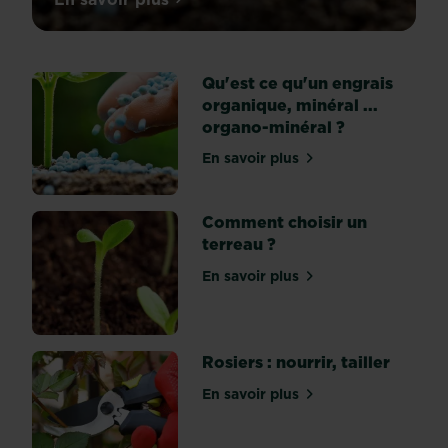
sur Quel type d'engrais choisir : nature
quoi
sert
l’engrais
Qu'est ce qu'un engrais
?
organique, minéral ...
À
organo-minéral ?
engraisser
?
En savoir plus
sur Qu'est ce qu'un engrai
Il
est
vrai
Comment choisir un
que
terreau ?
le
En savoir plus
terme
sur Comment choisir un te
est
un
peu
Rosiers : nourrir, tailler
trompeur:
engrais,
En savoir plus
sur Rosiers : nourrir, tailler
engraisser…
En