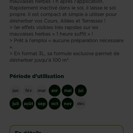
mauvaises herbes 1 h après l'application.
Rapidement inactivé dans le sol, il laisse le sol
propre. Il est compact et simple à utiliser pour
désherber vos Cours, Allées et Terrasses !
> 1er effets visibles très rapides sur les
mauvaises herbes « 1 heure suffit » !
> Prêt à l’emploi « aucune préparation nécessaire
».
> En format 3L, sa formule exclusive permet de
désherber jusqu'à 100 m².
Période d'utilisation
jan
fév
mar
avr
mai
jui
juil
août
sep
oct
nov
déc