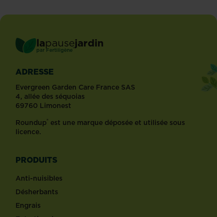
la
pause
jardin
®
par
Fertiligène
ADRESSE
Evergreen Garden Care France SAS
4, allée des séquoias
69760 Limonest
®
Roundup
est une marque déposée et utilisée sous
licence.
PRODUITS
Anti-nuisibles
Désherbants
Engrais