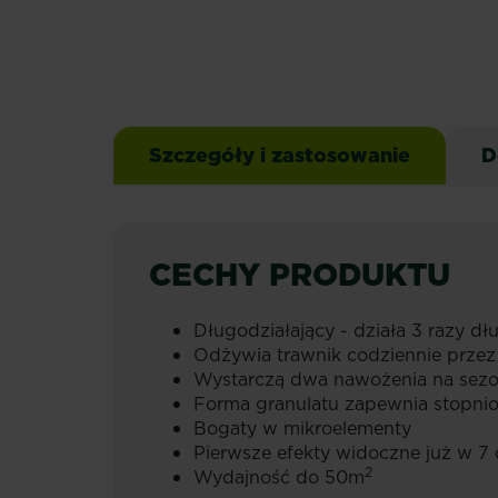
Szczegóły i zastosowanie
D
CECHY PRODUKTU
Długodziałający - działa 3 razy dłu
Odżywia trawnik codziennie przez
Wystarczą dwa nawożenia na sez
Forma granulatu zapewnia stopni
Bogaty w mikroelementy
Pierwsze efekty widoczne już w 7 
2
Wydajność do 50m