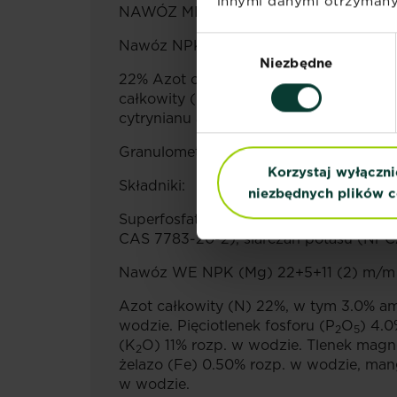
innymi danymi otrzymanym
NAWÓZ MINERALNY PFC 1(C)(I)(a)(ii)
Wybór
Nawóz NPK 22-5-5
Niezbędne
zgody
22% Azot całkowity (N): 3% azot amon
całkowity (P
O
): 4,3% pięciotlenek fo
2
5
cytrynianu amonu, 5% Tlenek potasu (K
Granulometria: Granulat. 93% produktu 
Korzystaj wyłączni
Składniki:
niezbędnych plików c
Superfosfat prosty (Nr CAS 8011-76-5)
CAS 7783-20-2), siarczan potasu (Nr 
Nawóz WE NPK (Mg) 22+5+11 (2) m/m z
Azot całkowity (N) 22%, w tym 3.0% am
wodzie. Pięciotlenek fosforu (P
O
) 4.0
2
5
(K
O) 11% rozp. w wodzie. Tlenek mag
2
żelazo (Fe) 0.50% rozp. w wodzie, man
w wodzie.