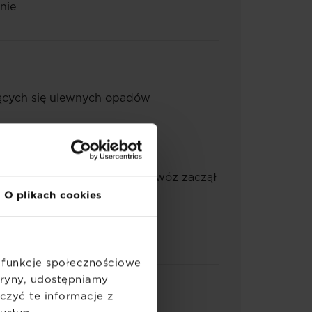
nie
jących się ulewnych opadów
ficie podlać trawnik, aby nawóz zaczął
O plikach cookies
ć funkcje społecznościowe
itryny, udostępniamy
zyć te informacje z