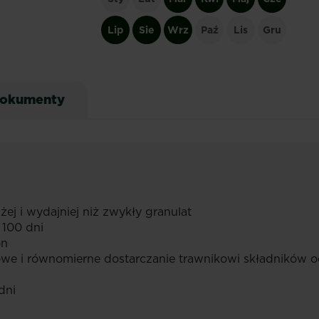
Lip
Sie
Wrz
Paź
Lis
Gru
okumenty
żej i wydajniej niż zwykły granulat
 100 dni
on
owe i równomierne dostarczanie trawnikowi składników
dni