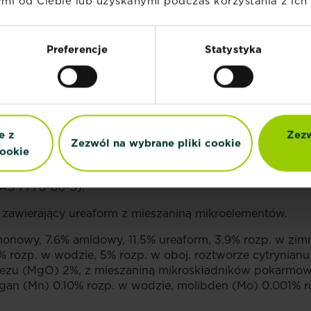
i od Ciebie lub uzyskanymi podczas korzystania z ich 
Preferencje
Statystyka
owy, 10,8% azot mocznikowy, 8,2% azot z formaldehydu 
sforu rozpuszczalny w wodzie, 5% pięciotlenek fosforu 
O) rozpuszczalny w wodzie.
2
ma wielkość granulek w zakresie 0,5-2,5 mm.
e z
Zezw
Zezwól na wybrane pliki cookie
ookie
, mocznik (Nr CAS 57-13-6), formaldehyd mocznikowy (N
CAS 7778-80-5).
awierający ureaform z mieszaniną mikroelementów.
onowy, 7.6% amidowy, 11.5% ureaform, 3.9% rozp. w zimn
% rozp. w wodzie, 5% rozp. w oboj. roztworze cytrynian
nezu (MgO) 2%, z mieszaniną mikroskładników pokarmow
gan (Mn) 0.10% rozp. w wodzie, molibden (Mo) 0.001% r