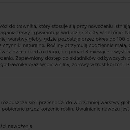
awóz do trawnika, który stosuje się przy nawożeniu istni
magania trawy i gwarantują widoczne efekty w sezonie. N
iej warstwy gleby, gdzie pozostaje przez okres do 100 dn
 czynniki naturalne. Rośliny otrzymują codziennie małą
wóz działa bardzo długo, bo ponad 3 miesiące - wystar
ożenia. Zapewniony dostęp do składników odżywczych p
go trawnika oraz wspiera silny, zdrowy wzrost korzeni.
rozpuszcza się i przechodzi do wierzchniej warstwy gleb
pobierane przez korzenie roślin. Uwalnianie nawozu jest
ości nawożenia