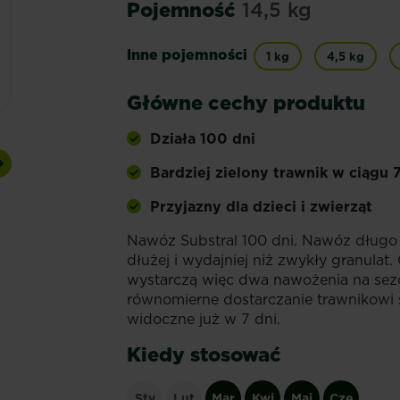
Pojemność
14,5 kg
Inne pojemności
1 kg
4,5 kg
Główne cechy produktu
Działa 100 dni
Bardziej zielony trawnik w ciągu 
Next
Przyjazny dla dzieci i zwierząt
Nawóz Substral 100 dni. Nawóz długo d
dłużej i wydajniej niż zwykły granulat
wystarczą więc dwa nawożenia na sez
równomierne dostarczanie trawnikowi
widoczne już w 7 dni.
Kiedy stosować
Sty
Lut
Mar
Kwi
Maj
Cze