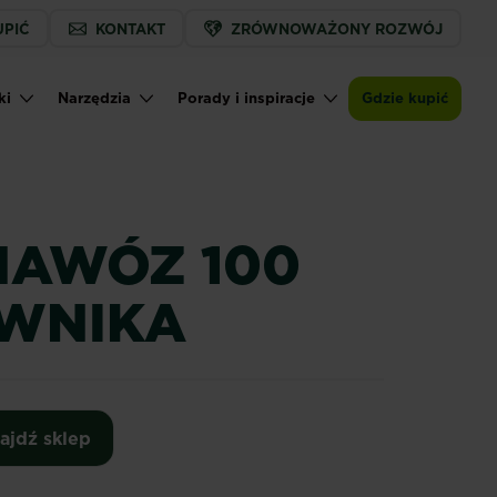
UPIĆ
KONTAKT
ZRÓWNOWAŻONY ROZWÓJ
ki
Narzędzia
Porady i inspiracje
Gdzie kupić
NAWÓZ 100
AWNIKA
ajdź sklep