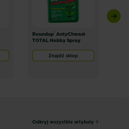
®
Roundup
AntyChwast
SUBS
TOTAL Hobby Spray
Anty
Znajdź sklep
Odkryj wszystkie artykuły