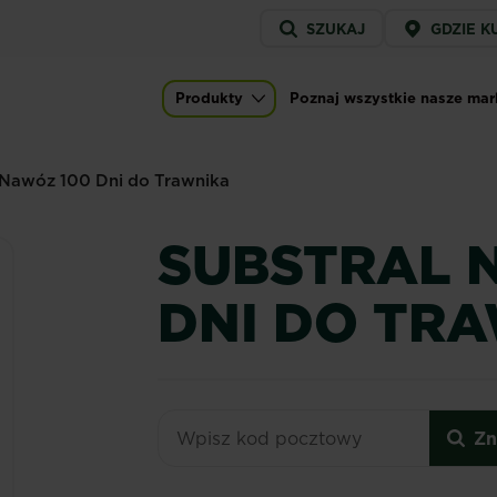
Service
SZUKAJ
GDZIE K
menu
Produkty
Poznaj wszystkie nasze mar
Main navigation
awóz 100 Dni do Trawnika
SUBSTRAL 
DNI DO TR
Zn