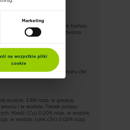
usług.
Marketing
mocznikowego 5% Pięciotlenek fosforu
rozpuszczalny w obojętnym roztworze
ól na wszystkie pliki
cookie
r CAS 9011-05-6), siarczan amonu (Nr
ej wodzie, 3.8% rozp. w gorącej
u amonu i w wodzie. Tlenek potasu
ych: Miedź (Cu) 0.20% rozp. w wodzie,
ozp. w wodzie, cynk (Zn) 0.02% rozp.