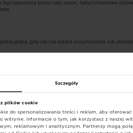
 był nawożony przez cały sezon, natychmiastowe działa
traw
gotną glebę, gdy nie ma ryzyka przymrozków lub zbliża
 uzyskania równomiernego naniesienia. Po nawożeniu ob
Szczegóły
zed i po aplikacji nawozu.
 z plików cookie
ianiu nowego trawnika lub po wzroście trawy na 4-5cm.
kie do spersonalizowania treści i reklam, aby oferowa
j witrynie. Informacje o tym, jak korzystasz z naszej w
wym, reklamowym i analitycznym. Partnerzy mogą połąc