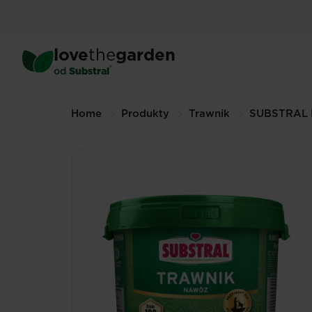
Skip
to
main
love
the
garden
content
®
od
Substral
Breadcrumbs
Home
Produkty
Trawnik
SUBSTRAL N