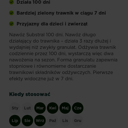
Działa 100 dni
Bardziej zielony trawnik w ciągu 7 dni
Przyjazny dla dzieci i zwierząt
Nawóz Substral 100 dni. Nawóz długo
działający do trawnika – działa 3 razy dłużej i
wydajniej niż zwykły granulat. Odżywia trawnik
codziennie przez 100 dni, wystarczą więc dwa
nawożenia na sezon. Forma granulatu zapewnia
stopniowe i równomierne dostarczanie
trawnikowi składników odżywczych. Pierwsze
efekty widoczne już w 7 dni.
Kiedy stosować
Sty
Lut
Mar
Kwi
Maj
Cze
Lip
Sie
Wrz
Paź
Lis
Gru