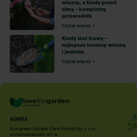
wiosnę, a kiedy przed
zimą – kompletny
przewodnik
Czytaj więcej
Kiedy przycinać róże na w
Kiedy siać trawę –
najlepsze terminy wiosną
i jesienią
Czytaj więcej
Kiedy siać trawę – najlepsz
love
the
garden
®
od
Substral
ADRES
Evergreen Garden Care Poland Sp. z o.o.,
ul.Ostrobramska 101 A,