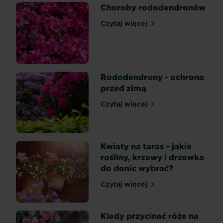
to
Choroby rododendronów
jedne
Czytaj więcej
z
Choroby rododendronów
najważniejszych
dat.
Wbrew
obiegowej
Rododendrony - ochrona
opinii
przed zimą
rododendrony,
azalie
Czytaj więcej
Rododendrony - ochrona p
i
różaneczniki
nie
Kwiaty na taras – jakie
są
rośliny, krzewy i drzewka
roślinami
do donic wybrać?
trudnymi
w...
Czytaj więcej
Kwiaty na taras – jakie roś
Kiedy przycinać róże na