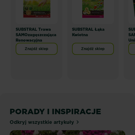
SUBSTRAL Trawa
SUBSTRAL Łąka
SU
SAMOzagęszczająca
Kwietna
SA
Renowacyjna
Uni
Znajdź sklep
Znajdź sklep
PORADY I INSPIRACJE
Odkryj wszystkie artykuły