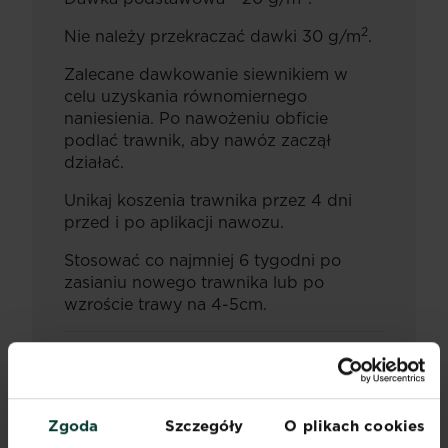
2
Nie należy przekraczać dawki 30 g/m
.
Zalecane dawkowanie siewnikiem w
celu uzyskania równomiernego
naniesienia. Po nawożeniu obficie
podlać trawnik, aby nawóz zaczął
działać.
Unikaj koszenia trawnika przez 4 dni
przed i po aplikacji nawozu.
Stosować co najmniej 6 tygodni po
zasianiu nowego trawnika lub po
wzroście trawy na 4-5cm.
SKŁAD PRODUKTU
NAWÓZ MINERALNY PFC 1(C)(I)(a)(ii)
Zgoda
Szczegóły
O plikach cookies
Nawóz NPK 22-5-5