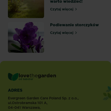
warto wiedzieć!
Czytaj więcej
Zakładanie trawnika na tr
Podlewanie storczyków
Czytaj więcej
Podlewanie storczyków
love
the
garden
®
od
Substral
ADRES
Evergreen Garden Care Poland Sp. z o.o.,
ul.Ostrobramska 101 A,
04-041 Warszawa,