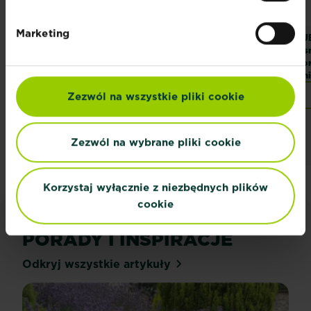
Marketing
SUBSTRAL
SUBSTRAL
SU
Osmocote 2w1
Osmocote 2w1
Os
Burza Kwiatów
Uniwersalny
Ko
Uni
Znajdź sklep
Znajdź sklep
Zezwól na wszystkie pliki cookie
Zezwól na wybrane pliki cookie
Korzystaj wyłącznie z niezbędnych plików
cookie
PORADY I INSPIRACJE
Odkryj wszystkie artykuły