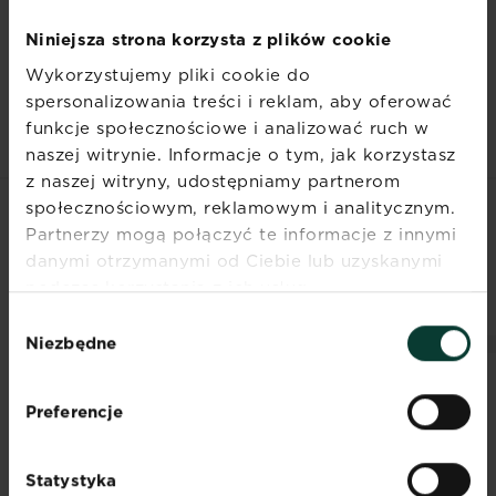
Niniejsza strona korzysta z plików cookie
Dokumenty
Wykorzystujemy pliki cookie do
spersonalizowania treści i reklam, aby oferować
funkcje społecznościowe i analizować ruch w
naszej witrynie. Informacje o tym, jak korzystasz
z naszej witryny, udostępniamy partnerom
społecznościowym, reklamowym i analitycznym.
Partnerzy mogą połączyć te informacje z innymi
POWIĄZANE
danymi otrzymanymi od Ciebie lub uzyskanymi
PRODUKTY
podczas korzystania z ich usług.
Wybór
Niezbędne
zgody
Preferencje
Statystyka