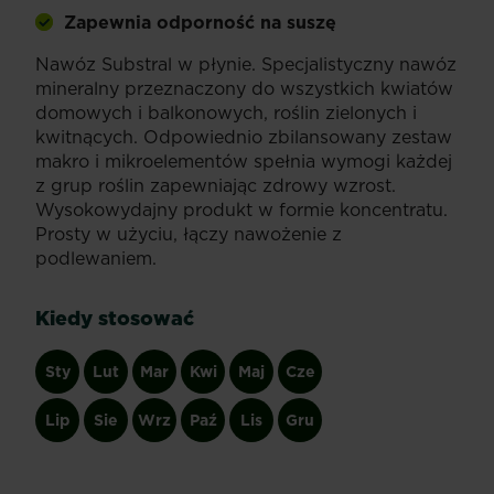
Zapewnia odporność na suszę
Nawóz Substral w płynie. Specjalistyczny nawóz
mineralny przeznaczony do wszystkich kwiatów
domowych i balkonowych, roślin zielonych i
kwitnących. Odpowiednio zbilansowany zestaw
makro i mikroelementów spełnia wymogi każdej
z grup roślin zapewniając zdrowy wzrost.
Wysokowydajny produkt w formie koncentratu.
Prosty w użyciu, łączy nawożenie z
podlewaniem.
Kiedy stosować
Sty
Lut
Mar
Kwi
Maj
Cze
Lip
Sie
Wrz
Paź
Lis
Gru