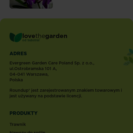
love
the
garden
®
od
Substral
ADRES
Evergreen Garden Care Poland Sp. z o.o.,
ul.Ostrobramska 101 A,
04-041 Warszawa,
Polska
Roundup® jest zarejestrowanym znakiem towarowym i
jest używany na podstawie licencji.
PRODUKTY
Trawnik
Nawozy do roślin