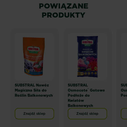
POWIĄZANE
PRODUKTY
SUBSTRAL Nawóz
SUBSTRAL
SU
®
Magiczna Siła do
Osmocote
Gotowe
Os
Roślin Balkonowych
Podłoże do
Po
Kwiatów
Balkonowych
Znajdź sklep
Znajdź sklep