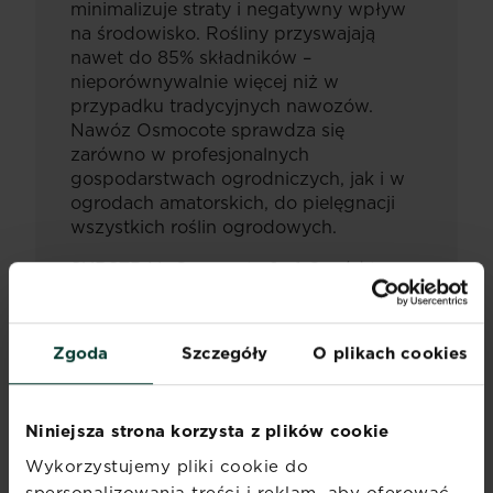
minimalizuje straty i negatywny wpływ
na środowisko. Rośliny przyswajają
nawet do 85% składników –
nieporównywalnie więcej niż w
przypadku tradycyjnych nawozów.
Nawóz Osmocote sprawdza się
zarówno w profesjonalnych
gospodarstwach ogrodniczych, jak i w
ogrodach amatorskich, do pielęgnacji
wszystkich roślin ogrodowych.
SUBSTRAL Osmocote 2w1 Ogród to
wszechstronny produkt przeznaczony
do wszystkich roślin ogrodowych:
kwiatów, bylin, owoców, warzyw, drzew
Zgoda
Szczegóły
O plikach cookies
i krzewów oraz iglaków.
1 aplikacja
Osmocote = 5 aplikacji zwykłym
granulatem.
Niniejsza strona korzysta z plików cookie
Wykorzystujemy pliki cookie do
JAK STOSOWAĆ
spersonalizowania treści i reklam, aby oferować