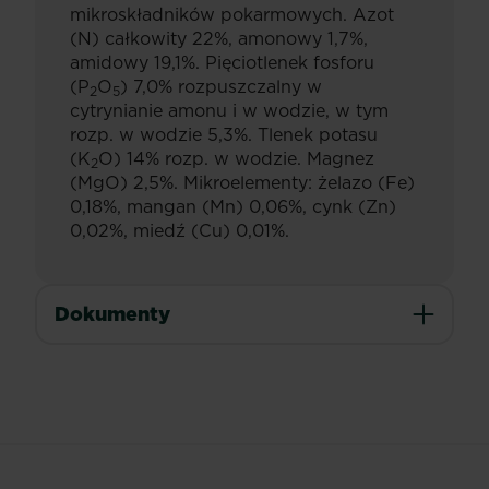
mikroskładników pokarmowych. Azot
(N) całkowity 22%, amonowy 1,7%,
amidowy 19,1%. Pięciotlenek fosforu
(P
O
) 7,0% rozpuszczalny w
2
5
cytrynianie amonu i w wodzie, w tym
rozp. w wodzie 5,3%. Tlenek potasu
(K
O) 14% rozp. w wodzie. Magnez
2
(MgO) 2,5%. Mikroelementy: żelazo (Fe)
0,18%, mangan (Mn) 0,06%, cynk (Zn)
0,02%, miedź (Cu) 0,01%.
Dokumenty