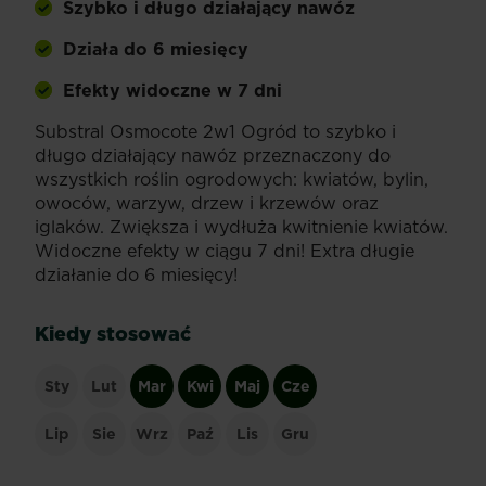
Szybko i długo działający nawóz
Działa do 6 miesięcy
Efekty widoczne w 7 dni
Substral Osmocote 2w1 Ogród to szybko i
długo działający nawóz przeznaczony do
wszystkich roślin ogrodowych: kwiatów, bylin,
owoców, warzyw, drzew i krzewów oraz
iglaków. Zwiększa i wydłuża kwitnienie kwiatów.
Widoczne efekty w ciągu 7 dni! Extra długie
działanie do 6 miesięcy!
Kiedy stosować
Sty
Lut
Mar
Kwi
Maj
Cze
Lip
Sie
Wrz
Paź
Lis
Gru