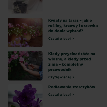
ziemi
i
często
Kwiaty na taras – jakie
większego
rośliny, krzewy i drzewka
pojemnika.
do donic wybrać?
Ziemia
traci
Czytaj więcej
Kwiaty na taras – jakie roś
pulchność...
Kiedy przycinać róże na
wiosnę, a kiedy przed
zimą – kompletny
przewodnik
Czytaj więcej
Kiedy przycinać róże na w
Podlewanie storczyków
Czytaj więcej
Podlewanie storczyków