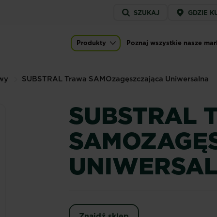
Service
SZUKAJ
GDZIE K
menu
Produkty
Poznaj wszystkie nasze mar
Main navigation
awy
SUBSTRAL Trawa SAMOzagęszczająca Uniwersalna
SUBSTRAL 
SAMOZAGĘ
UNIWERSA
Znajdź sklep