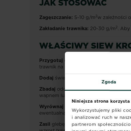
JAK STOSOWAĆ
2
Zagęszczanie:
5-10 g/m
w zależności 
2
Zakładanie trawnika:
20-30 g/m
. Aby
WŁAŚCIWY SIEW KR
Przygotuj
odpowienio
podłoże
, bo na
trawnik na głębokość 20cm, usuń chwas
Dodaj
świeżej i żyznej ziemi z pewneg
Zgoda
Zbadaj
odczyn i w razie potrzeby go z
wapnem lub dolomitem.
Idealna gleba
Niniejsza strona korzysta
Wyrównaj i pozostaw
podłoże na kilka
Wykorzystujemy pliki coo
ewentualną karencję).
i analizować ruch w nasze
Zasil
glebę długo działającym nawoze
partnerom społecznościo
wzrost trawy i polepsza ukorzenianie.Po