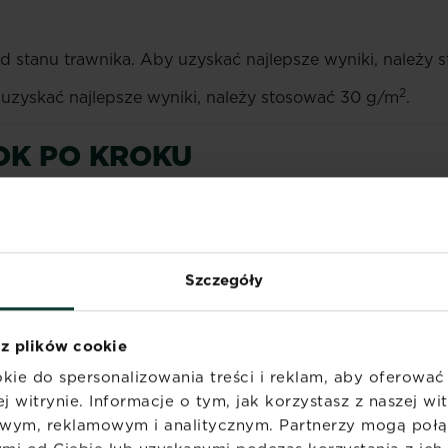
od stanu trawnika. Aby uzyskać najlepsze wyniki, należy
2
 uzyskać najlepsze wyniki, należy stosować 30 g/m
.
OK PO KROKU
wet najlepsze nasiona nie stworzą gęstej murawy na słabe
ty i kamienie.
o źródła (bez nasion chwastów) lub rozsyp
gotowe podło
Szczegóły
mień - zakwaś, mieszając glebę z torfem lub używając n
pod trawnik powinna mieć pH 5,5 - 6,5.
 z plików cookie
 tygodni, ponownie usuń chwasty (najlepiej stosując
śro
kie do spersonalizowania treści i reklam, aby oferowa
j witrynie. Informacje o tym, jak korzystasz z naszej w
m
Substral 100 dni do Siewu
(można wymieszać z nasion
wym, reklamowym i analitycznym. Partnerzy mogą połąc
dlej ziemię.