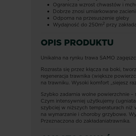
Ogranicza wzrost chwastów i mch
Dobrze znosi umiarkowane zacieni
Odporna na przesuszenie gleby
2
Wydajność do 250m
przy zakład
OPIS PRODUKTU
Unikalna na rynku trawa SAMO zagęszcz
Rozrasta się przez kłącza na boki, twor
regeneracja trawnika (większe powierzc
na trawniku. Wysoki komfort „siejesz ra
Szybko zadarnia wolne powierzchnie – 
Czym intensywniej użytkujemy (ugniatam
szybciej w niższych temperaturach niż
na wymarzanie i choroby grzybowe. Wys
Przeznaczona do zakładaniatrawnika.