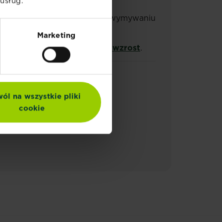
usług.
ona ziemią, aby zapobiec ich wymywaniu
 wałem do trawników
.
Marketing
 młodej trawie
niezakłócony wzrost
.
ól na wszystkie pliki
cookie