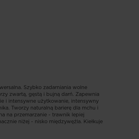
wersalna. Szybko zadarniania wolne
rzy zwartą, gęstą i bujną darń. Zapewnia
e i intensywne użytkowanie, intensywny
nika. Tworzy naturalną barierę dla mchu i
a na przemarzanie - trawnik lepiej
acznie niżej - nisko międzywęźla. Kiełkuje