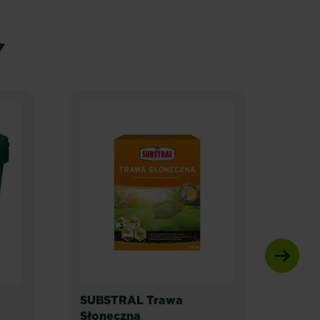
Y
SUBSTRAL Trawa
SUB
Słoneczna
Zaci