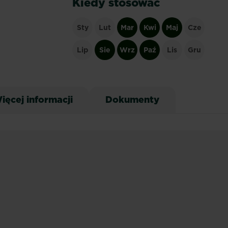
Kiedy stosować
Sty
Lut
Mar
Kwi
Maj
Cze
Lip
Sie
Wrz
Paź
Lis
Gru
ięcej informacji
Dokumenty