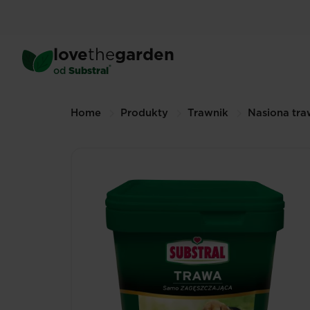
Skip
to
main
love
the
garden
content
®
od
Substral
Breadcrumbs
Home
Produkty
Trawnik
Nasiona tr