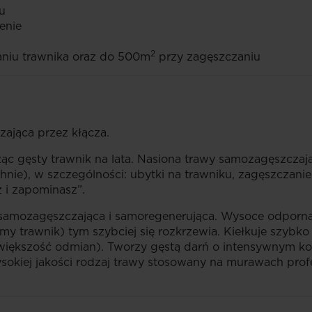
u
enie
2
aniu trawnika oraz do 500m
przy zagęszczaniu
ająca przez kłącza.
ząc gęsty trawnik na lata. Nasiona trawy samozagęszczaj
hnie), w szczególności: ubytki na trawniku, zagęszczanie
z i zapominasz”.
samozagęszczająca i samoregenerująca. Wysoce odporna 
y trawnik) tym szybciej się rozkrzewia. Kiełkuje szybko
 większość odmian). Tworzy gęstą darń o intensywnym ko
okiej jakości rodzaj trawy stosowany na murawach profe