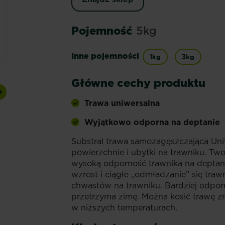
Pojemność
5kg
Inne pojemności
1kg
3kg
Główne cechy produktu
Next
Trawa uniwersalna
Wyjątkowo odporna na deptanie
Substral trawa samozagęszczająca Uni
powierzchnie i ubytki na trawniku. Two
wysoką odporność trawnika na deptani
wzrost i ciągłe „odmładzanie” się traw
chwastów na trawniku. Bardziej odporn
przetrzyma zimę. Można kosić trawę zn
w niższych temperaturach.