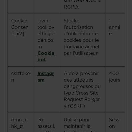
site Web avec le
RGPD.
Cookie
lawn-
Stocke
1
Consen
tool.lov
l'autorisation
anné
t [x2]
ethegar
d'utilisation de
e
den.co
cookies pour le
m
domaine actuel
Cookie
par l'utilisateur
bot
csrftoke
Instagr
Aide à prévenir
400
n
am
des attaques
jours
dangereuses du
type Cross Site
Request Forger
y (CSRF)
dmn_c
eu-
Utilisé pour
Sessi
hk_#
assets.i.
maintenir la
on