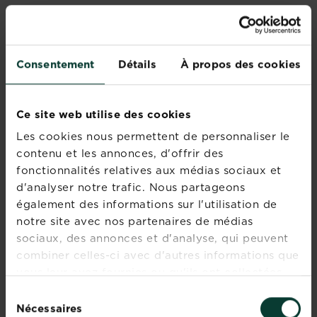
Evergreen Garden Care Belgium bvba, Voshol 8,
9160 Lokeren - est responsable du traitement de vos
données personnelles.
Consentement
Détails
À propos des cookies
DIVULGATION, AVERTISSEMENT ET
CONSENTEMENT EN MATIÈRE DE
COOKIES
Ce site web utilise des cookies
Les cookies nous permettent de personnaliser le
Evergreen Garden Care France utilise un certain
contenu et les annonces, d'offrir des
nombre d’outils afin de collecter des informations
fonctionnalités relatives aux médias sociaux et
vous concernant ainsi que votre dispositif de
d'analyser notre trafic. Nous partageons
navigation (ordinateur de bureau, ordinateur
également des informations sur l'utilisation de
portable, smartphone ou tablette) et le navigateur
notre site avec nos partenaires de médias
Internet que vous utilisez pour vous connecter à nos
sites.
sociaux, des annonces et d'analyse, qui peuvent
combiner celles-ci avec d'autres informations que
Par exemple, les cookies sont de petits fichiers texte
vous leur avez fournies ou qu'ils ont collectées
que nous plaçons sur le disque dur de votre
lors de votre utilisation de leurs services.
Sélection
ordinateur lorsque vous consultez nos sites Internet.
Nécessaires
du
Nous sommes susceptibles d’utiliser des cookies afin