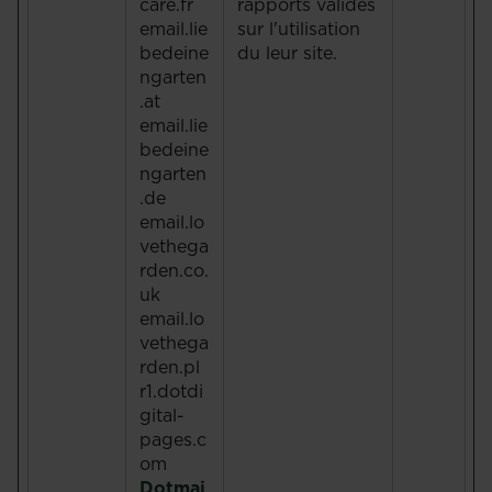
care.fr
rapports valides
email.lie
sur l'utilisation
bedeine
du leur site.
ngarten
.at
email.lie
bedeine
ngarten
.de
email.lo
vethega
rden.co.
uk
email.lo
vethega
rden.pl
r1.dotdi
gital-
pages.c
om
Dotmai