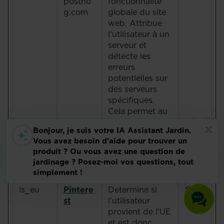
postho
fonctionnalité
g.com
globale du site
web. Attribue
l'utilisateur à un
serveur et
détecte les
erreurs
potentielles sur
des serveurs
spécifiques.
Cela permet au
site web de
réaffecter les
utilisateurs à un
serveur sans
erreur.
is_eu
Pintere
Determine si
Sessi
st
l'utilisateur
on
provient de l'UE
et est donc