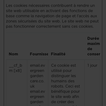
Les cookies nécessaires contribuent à rendre un
site web utilisable en activant des fonctions de
base comme la navigation de page et l'accès aux
zones sécurisées du site web. Le site web ne peut
pas fonctionner correctement sans ces cookies.
Durée
maximale
de
Nom
Fournisseur
Finalité
conserva
__cf_b
email.ev
Ce cookie est
1 jour
m [x8]
ergreen
utilisé pour
garden
distinguer les
care.co.
humains des
uk
robots. Ceci est
email.ev
bénéfique pour
ergreen
le site web afin
garden
de créer des