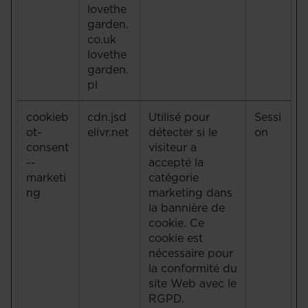
lovethe
garden.
co.uk
lovethe
garden.
pl
cookieb
cdn.jsd
Utilisé pour
Sessi
ot-
elivr.net
détecter si le
on
consent
visiteur a
--
accepté la
marketi
catégorie
ng
marketing dans
la bannière de
cookie. Ce
cookie est
nécessaire pour
la conformité du
site Web avec le
RGPD.