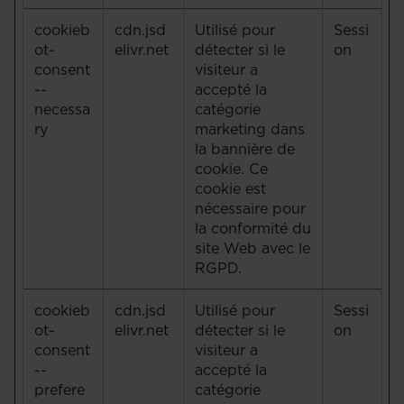
cookieb
cdn.jsd
Utilisé pour
Sessi
ot-
elivr.net
détecter si le
on
consent
visiteur a
--
accepté la
necessa
catégorie
ry
marketing dans
la bannière de
cookie. Ce
cookie est
nécessaire pour
la conformité du
site Web avec le
RGPD.
cookieb
cdn.jsd
Utilisé pour
Sessi
ot-
elivr.net
détecter si le
on
consent
visiteur a
--
accepté la
prefere
catégorie