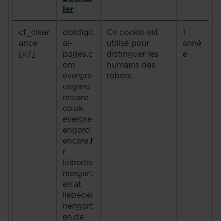
ler
cf_clear
dotdigit
Ce cookie est
1
ance
al-
utilisé pour
anné
[x7]
pages.c
distinguer les
e
om
humains des
evergre
robots.
engard
encare.
co.uk
evergre
engard
encare.f
r
liebedei
nengart
en.at
liebedei
nengart
en.de