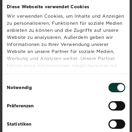
Diese Webseite verwendet Cookies
Wir verwenden Cookies, um Inhalte und Anzeigen
zu personalisieren, Funktionen für soziale Medien
anbieten zu können und die Zugriffe auf unsere
Website zu analysieren. Außerdem geben wir
Abonniere jetzt
Informationen zu Ihrer Verwendung unserer
den Liebe deinen
Website an unsere Partner für soziale Medien,
Werbung und Analysen weiter. Unsere Partner
Garten Newsletter
führen diese Informationen möglicherweise mit
Melde dich jetzt zu unserem
weiteren Daten zusammen, die Sie ihnen
Newsletter an und erhalte
bereitgestellt haben oder die sie im Rahmen Ihrer
Einwilligungsauswahl
Inspiration, Tipps und
Nutzung der Dienste gesammelt haben.
Notwendig
Ratschläge von unseren
Experten.
Präferenzen
Jetzt anmelden
Statistiken