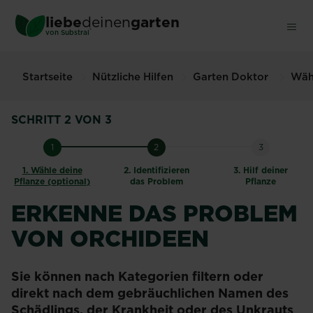
Skip
liebe
deinen
garten
to
®
von Substral
main
content
Startseite
Nützliche Hilfen
Garten Doktor
Wähl
SCHRITT 2 VON 3
1
2
3
1.
Wähle deine
2.
Identifizieren
3.
Hilf deiner
Pflanze (optional)
das Problem
Pflanze
ERKENNE DAS PROBLEM
VON ORCHIDEEN
Sie können nach Kategorien filtern oder
direkt nach dem gebräuchlichen Namen des
Schädlings, der Krankheit oder des Unkrauts