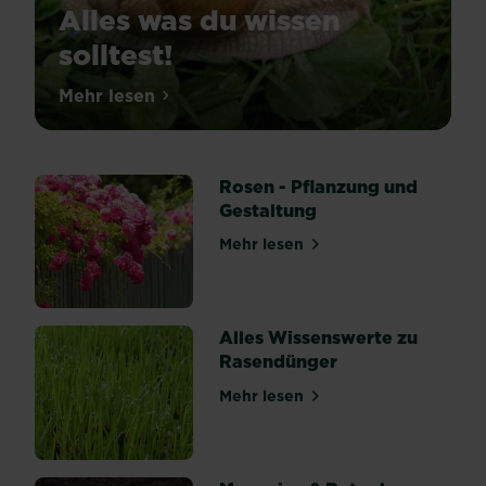
Alles was du wissen
solltest!
Schnecken
Mehr lesen
über Schnecken im Garten: Alles was du w
sind
in
unseren
Gärten
nicht
Rosen - Pflanzung und
gern
Gestaltung
gesehen.
Die
Mehr lesen
über Rosen - Pflanzung und
Übeltäter
kriechen
in
deine
Beete
Alles Wissenswerte zu
und
Rasendünger
machen
sich
Mehr lesen
über Alles Wissenswerte z
über
deine
Pflanzen
und
Ernte