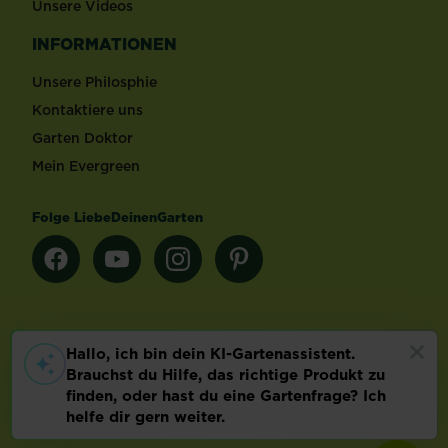
Unsere Videos
INFORMATIONEN
Unsere Philosphie
Kontaktiere uns
Garten Doktor
Mein Evergreen
Folge LiebeDeinenGarten
Länderauswahl
Footer
Impressum & AGB
Datenschutz
Cookie-Einstellungen