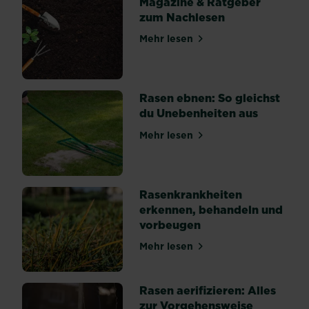
Magazine & Ratgeber
her.
zum Nachlesen
In
vielen
Mehr lesen
Fällen
über Magazine & Ratgeber 
können
gesamte
Jungpflanzen
von
Rasen ebnen: So gleichst
den...
du Unebenheiten aus
Mehr lesen
über Rasen ebnen: So gleic
Rasenkrankheiten
erkennen, behandeln und
vorbeugen
Mehr lesen
über Rasenkrankheiten erk
Rasen aerifizieren: Alles
zur Vorgehensweise