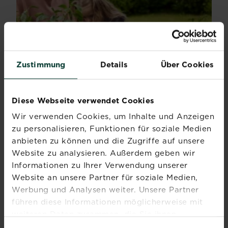
Zustimmung
Details
Über Cookies
Diese Webseite verwendet Cookies
Wir verwenden Cookies, um Inhalte und Anzeigen
Mythen rund um torffreie Erde – was wirklich
zu personalisieren, Funktionen für soziale Medien
stimmt
anbieten zu können und die Zugriffe auf unsere
In diesem Artikel räumen wir mit den häufigsten...
Website zu analysieren. Außerdem geben wir
Mehr lesen
Informationen zu Ihrer Verwendung unserer
über Mythen rund um torffreie Erde – was wirklich 
Website an unsere Partner für soziale Medien,
Werbung und Analysen weiter. Unsere Partner
führen diese Informationen möglicherweise mit
weiteren Daten zusammen, die Sie ihnen
bereitgestellt haben oder die sie im Rahmen Ihrer