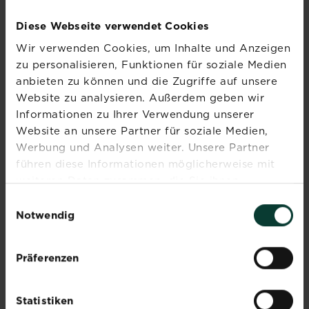
Diese Webseite verwendet Cookies
Anlage eines neuen Rasens
Wir verwenden Cookies, um Inhalte und Anzeigen
Rasenpflege mag für manche wie eine...
zu personalisieren, Funktionen für soziale Medien
Jetzt ansehen
anbieten zu können und die Zugriffe auf unsere
Website zu analysieren. Außerdem geben wir
Informationen zu Ihrer Verwendung unserer
Website an unsere Partner für soziale Medien,
Werbung und Analysen weiter. Unsere Partner
führen diese Informationen möglicherweise mit
weiteren Daten zusammen, die Sie ihnen
bereitgestellt haben oder die sie im Rahmen Ihrer
Einwilligungsauswahl
Nutzung der Dienste gesammelt haben.
Notwendig
Präferenzen
Kürbis selbst anbauen und ernten
Im herbstlichen Pumpkin Pie, als Hauptzutat in...
Statistiken
Jetzt ansehen