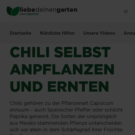
Skip
liebe
deinen
garten
to
®
von Substral
main
content
Startseite
Nützliche Hilfen
Unsere Videos
Anzu
CHILI SELBST
ANPFLANZEN
UND ERNTEN
Chilis gehören zu der Pflanzenart Capsicum
annuum – auch Spanischer Pfeffer oder schlicht
Paprika genannt. Die Sorten der ursprünglich
aus Mexiko stammenden Pflanze unterscheiden
sich vor allem in dem Schärfegrad ihrer Früchte: