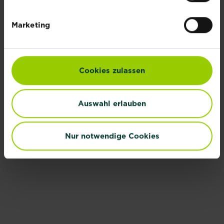
Marketing
VERWANDTE PFLANZEN
Cookies zulassen
Auswahl erlauben
Chili
Zucchini
Nur notwendige Cookies
Mehr lesen
Mehr lesen
Basilikum
Gurken