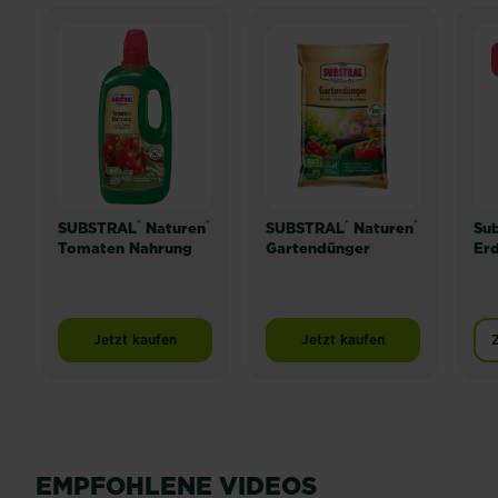
®
®
®
®
SUBSTRAL
Naturen
SUBSTRAL
Naturen
Sub
Tomaten Nahrung
Gartendünger
Erd
Jetzt kaufen
Jetzt kaufen
SUBSTRAL® Naturen® Tomaten Nahrung
SUBSTRAL® Naturen® G
EMPFOHLENE VIDEOS