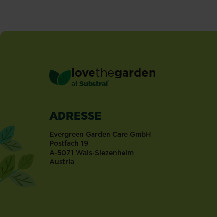
love
the
garden
®
af
Substral
ADRESSE
Evergreen Garden Care GmbH
Postfach 19
A-5071 Wals-Siezenheim
Austria