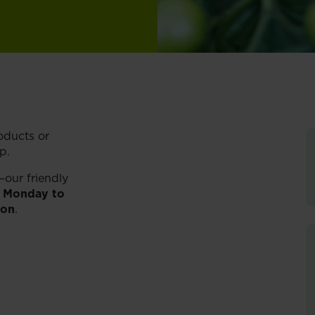
oducts or
p.
—our friendly
u
Monday to
son
.