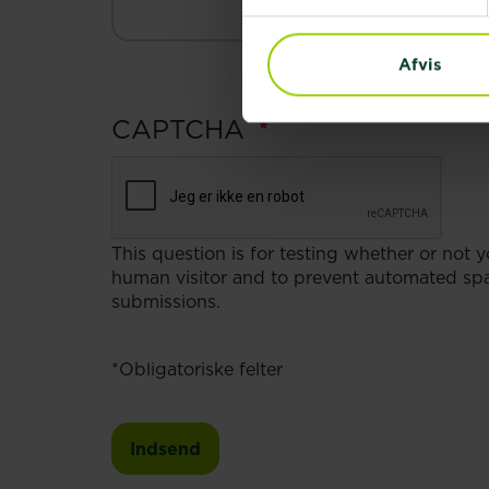
Afvis
CAPTCHA
This question is for testing whether or not y
human visitor and to prevent automated s
submissions.
*Obligatoriske felter