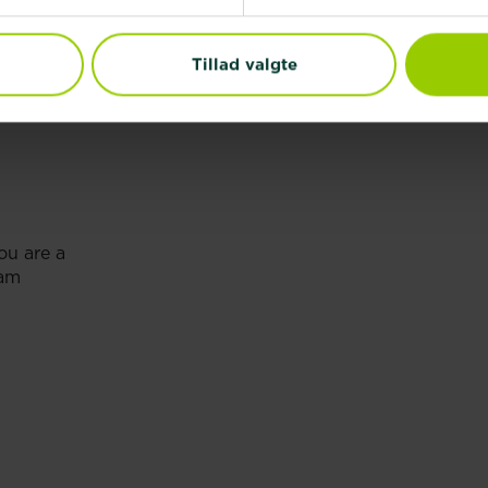
Tillad valgte
ou are a
pam