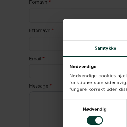
Fornavn
Efternavn
Samtykke
Email
Nødvendige
Nødvendige cookies hjæl
funktioner som sidenavig
Message
fungere korrekt uden dis
Samtykkevalg
Nødvendig