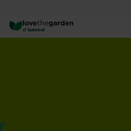
Spring
til
hovedindhold
love
the
garden
®
af
Substral