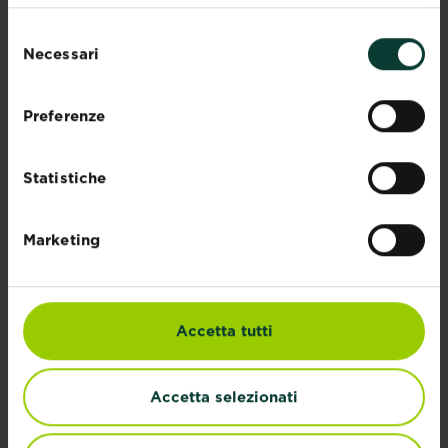
hanno raccolto dal tuo utilizzo dei loro servizi.
Selezione
Necessari
del
consenso
Preferenze
®
Home Defense
Statistiche
KB Home Defense è un marchio
specializzato nella protezione della casa
Marketing
contro i parassiti. Offre soluzioni efficaci e...
Esplora marchio
Accetta tutti
Accetta selezionati