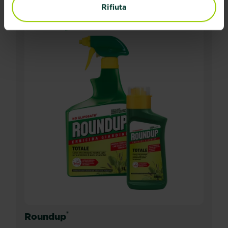
Rifiuta
®
Roundup