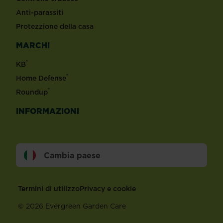
Anti-parassiti
Protezzione della casa
MARCHI
®
KB
®
Home Defense
®
Roundup
INFORMAZIONI
Cambia paese
Footer
Termini di utilizzo
Privacy e cookie
©
2026 Evergreen Garden Care