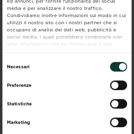
NPK 4-2,5-6 con MgO (2) NF U 42-
ed annunci, per fornire funzionalità dei social
001-3
media e per analizzare il nostro traffico.
4% di azoto (N) totale di cui il 4%
Condividiamo inoltre informazioni sul modo in cui
organico da panelli di verdure e
utilizzi il nostro sito con i nostri partner che si
vinacce di barbabietola ottenute per
occupano di analisi dei dati web, pubblicità e
fermentazione, distillazione e
social media, i quali potrebbero combinarle con
concentrazione
altre informazioni che hai fornito loro o che
2,5% di anidride fosforica (P205) totale
hanno raccolto dal tuo utilizzo dei loro servizi.
6% di ossido di potassio totale (K2O)
solubile in acqua
Selezione
2% di ossidio di magnesio solubile in
Necessari
del
acqua (MgO)
consenso
N/C: 6,6
Preferenze
Materia organica: 53% sulla materia
prima
Formulazione: Granulare
Statistiche
Scatole realizzate con fibre di cartone
100 % RICICLATE e RICICLABILI.
Marketing