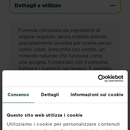
Dettagli e utilizzo
Formula composta da ingredienti di
origine vegetale, senza materie animali,
appositamente lavorata per essere senza
cattivi odori. Arricchita con zeolite, un
minerale naturale che funziona come
una spugna. Combinata con il concime,
trattiene i nutrienti nel terreno. È perfetta
per tutte le varietà di agrumi coltivati in
vaso o in piena terra (limoni, aranci,
mandarini, ecc).
Formula ideata per raccolti più
Consenso
Dettagli
Informazioni sui cookie
abbondanti.
1 applicazione = 3 mesi di nutrizione.
Questo sito web utilizza i cookie
Composizione:
CONCIME ORGANO-MINERALE
Utilizziamo i cookie per personalizzare contenuti